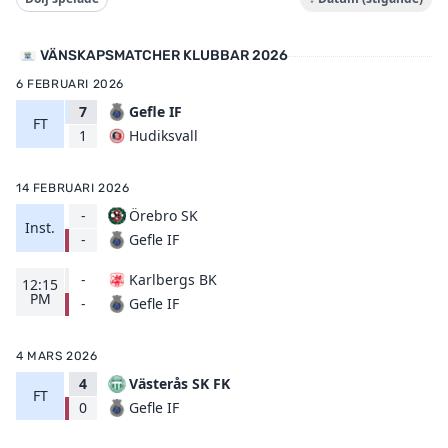
VÄNSKAPSMATCHER KLUBBAR 2026
6 FEBRUARI 2026
7
Gefle IF
FT
Hudiksvall
1
14 FEBRUARI 2026
-
Örebro SK
Inst.
Gefle IF
-
-
Karlbergs BK
12:15
PM
Gefle IF
-
4 MARS 2026
4
Västerås SK FK
FT
Gefle IF
0