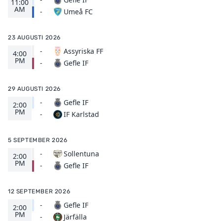
11:00
AM
Umeå FC
-
23 AUGUSTI 2026
-
Assyriska FF
4:00
PM
Gefle IF
-
29 AUGUSTI 2026
-
Gefle IF
2:00
PM
IF Karlstad
-
5 SEPTEMBER 2026
-
Sollentuna
2:00
PM
Gefle IF
-
12 SEPTEMBER 2026
-
Gefle IF
2:00
PM
Järfälla
-