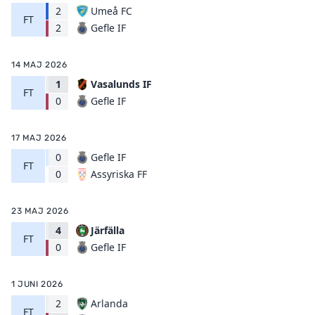
2
Umeå FC
FT
Gefle IF
2
14 MAJ 2026
1
Vasalunds IF
FT
Gefle IF
0
17 MAJ 2026
0
Gefle IF
FT
Assyriska FF
0
23 MAJ 2026
4
Järfälla
FT
Gefle IF
0
1 JUNI 2026
2
Arlanda
FT