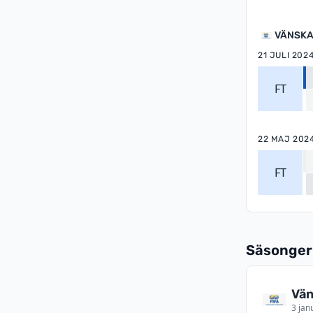
VÄNSKA
21 JULI 202
FT
22 MAJ 202
FT
Säsonger
Vän
3 jan