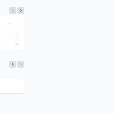
sö
2
9
16
23
30