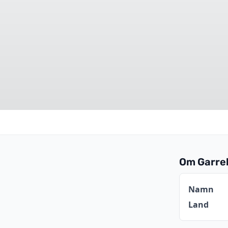
Om Garre
Informat
Namn
Land