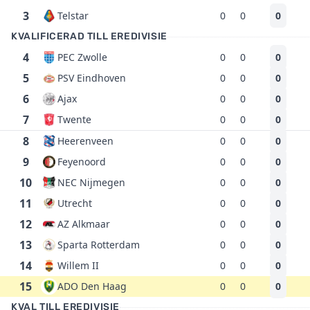
3
Telstar
0
0
0
KVALIFICERAD TILL EREDIVISIE
4
PEC Zwolle
0
0
0
5
PSV Eindhoven
0
0
0
6
Ajax
0
0
0
7
Twente
0
0
0
8
Heerenveen
0
0
0
9
Feyenoord
0
0
0
10
NEC Nijmegen
0
0
0
11
Utrecht
0
0
0
12
AZ Alkmaar
0
0
0
13
Sparta Rotterdam
0
0
0
14
Willem II
0
0
0
15
ADO Den Haag
0
0
0
KVAL TILL EREDIVISIE