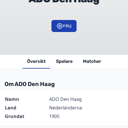
FÖLJ
Översikt
Spelare
Matcher
Om ADO Den Haag
Information
Värde
Namn
ADO Den Haag
Land
Nederländerna
Grundat
1905