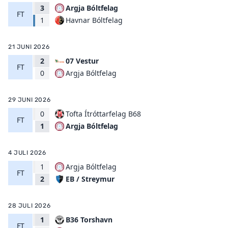
3
Argja Bóltfelag
FT
Havnar Bóltfelag
1
21 JUNI 2026
2
07 Vestur
FT
Argja Bóltfelag
0
29 JUNI 2026
0
Tofta Ítróttarfelag B68
FT
Argja Bóltfelag
1
4 JULI 2026
1
Argja Bóltfelag
FT
EB / Streymur
2
28 JULI 2026
1
B36 Torshavn
FT