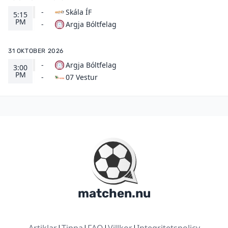
-
Skála ÍF
5:15
PM
Argja Bóltfelag
-
31 OKTOBER 2026
-
Argja Bóltfelag
3:00
PM
07 Vestur
-
matchen.nu