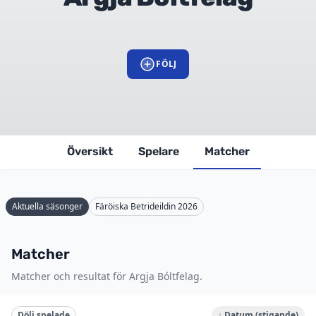
FÖLJ
Översikt
Spelare
Matcher
Aktuella säsonger
Färöiska Betrideildin 2026
Matcher
Matcher och resultat för Argja Bóltfelag.
Dölj spelade
↓ Datum (stigande)