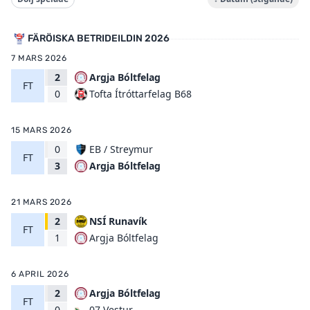
FÄRÖISKA BETRIDEILDIN 2026
7 MARS 2026
2
Argja Bóltfelag
FT
Tofta Ítróttarfelag B68
0
15 MARS 2026
0
EB / Streymur
FT
Argja Bóltfelag
3
21 MARS 2026
2
NSÍ Runavík
FT
Argja Bóltfelag
1
6 APRIL 2026
2
Argja Bóltfelag
FT
07 Vestur
0