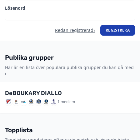
Lösenord
Redan registrerad?
REGISTRERA
Publika grupper
Här är en lista över populära publika grupper du kan gå med
i.
DeBOUKARY DIALLO
1 medlem
Topplista
Topplistan uppdateras efter varje match och visar de bästa