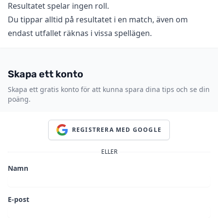
Resultatet spelar ingen roll.
Du tippar alltid på resultatet i en match, även om
endast utfallet räknas i vissa spellägen.
Skapa ett konto
Skapa ett gratis konto för att kunna spara dina tips och se din
poäng.
REGISTRERA MED GOOGLE
ELLER
Namn
E-post