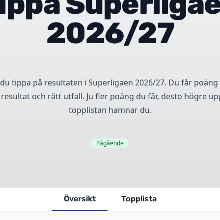
ippa Superliga
2026/27
du tippa på resultaten i Superligaen 2026/27. Du får poäng 
 resultat och rätt utfall. Ju fler poäng du får, desto högre u
topplistan hamnar du.
Pågående
Översikt
Topplista