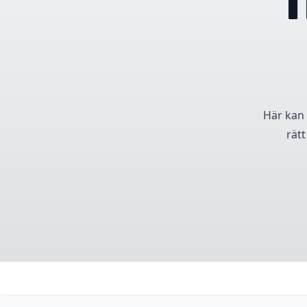
T
Här kan 
rätt