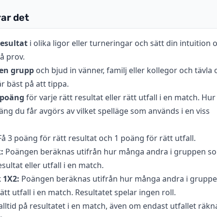
ar det
resultat
i olika ligor eller turneringar och sätt din intuition 
å prov.
en grupp
och bjud in vänner, familj eller kollegor och tävla
 bäst på att tippa.
 poäng
för varje rätt resultat eller rätt utfall i en match. Hur
g du får avgörs av vilket spelläge som används i en viss
å 3 poäng för rätt resultat och 1 poäng för rätt utfall.
:
Poängen beräknas utifrån hur många andra i gruppen s
esultat eller utfall i en match.
 1X2:
Poängen beräknas utifrån hur många andra i grupp
tt utfall i en match. Resultatet spelar ingen roll.
alltid på resultatet i en match, även om endast utfallet räkna