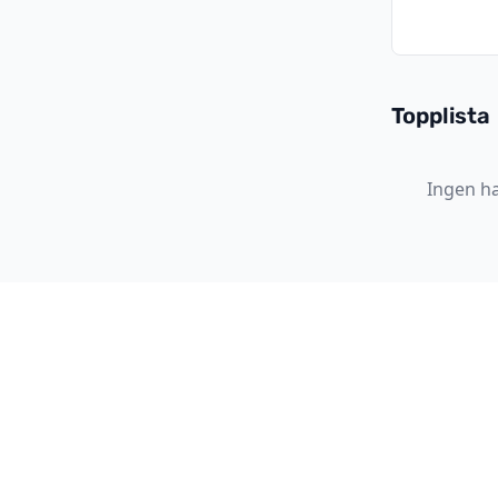
Topplista
Ingen ha