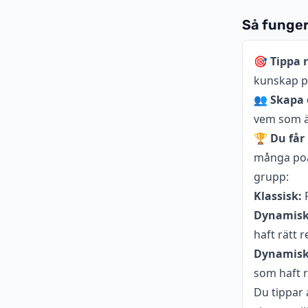
Så funger
🎯
Tippa 
kunskap p
👥
Skapa 
vem som är
🏆
Du får
många poän
grupp:
Klassisk:
F
Dynamisk
haft rätt r
Dynamisk
som haft rä
Du tippar 