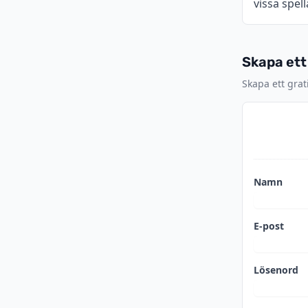
vissa spel
Skapa ett
Skapa ett grat
Namn
E-post
Lösenord