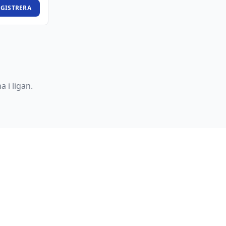
EGISTRERA
 i ligan.