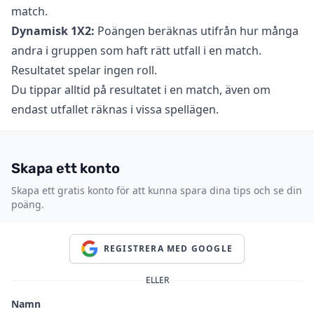
match.
Dynamisk 1X2:
Poängen beräknas utifrån hur många
andra i gruppen som haft rätt utfall i en match.
Resultatet spelar ingen roll.
Du tippar alltid på resultatet i en match, även om
endast utfallet räknas i vissa spellägen.
Skapa ett konto
Skapa ett gratis konto för att kunna spara dina tips och se din
poäng.
REGISTRERA MED GOOGLE
ELLER
Namn