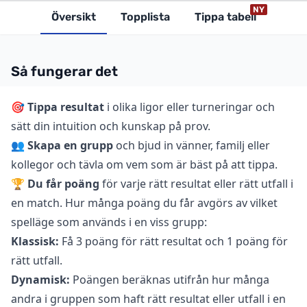
NY
Översikt
Topplista
Tippa tabell
Så fungerar det
🎯
Tippa resultat
i olika ligor eller turneringar och
sätt din intuition och kunskap på prov.
👥
Skapa en grupp
och bjud in vänner, familj eller
kollegor och tävla om vem som är bäst på att tippa.
🏆
Du får poäng
för varje rätt resultat eller rätt utfall i
en match. Hur många poäng du får avgörs av vilket
spelläge som används i en viss grupp:
Klassisk:
Få 3 poäng för rätt resultat och 1 poäng för
rätt utfall.
Dynamisk:
Poängen beräknas utifrån hur många
andra i gruppen som haft rätt resultat eller utfall i en