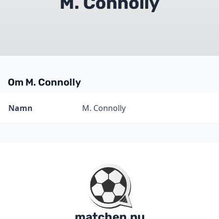
M. Connolly
Om M. Connolly
Information
Värde
Namn
M. Connolly
matchen.nu