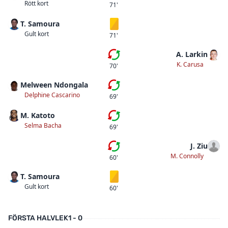
Rött kort
71'
T. Samoura
Gult kort
Gult kort
71'
A. Larkin
Andra bytet
K. Carusa
70'
Melween Ndongala
Andra bytet
Delphine Cascarino
69'
M. Katoto
Första bytet
Selma Bacha
69'
J. Ziu
Första bytet
M. Connolly
60'
T. Samoura
Gult kort
Gult kort
60'
FÖRSTA HALVLEK
1 - 0