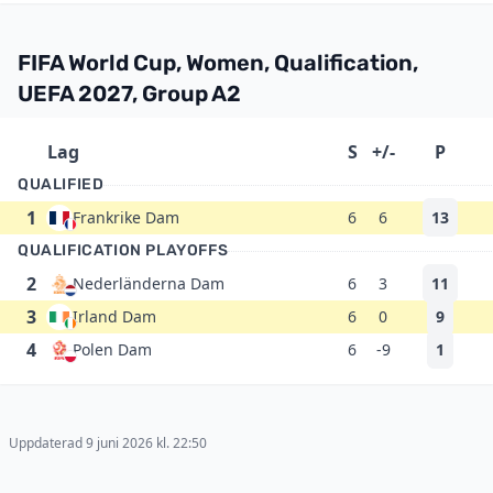
FIFA World Cup, Women, Qualification,
UEFA 2027, Group A2
Lag
S
+/-
P
QUALIFIED
1
Frankrike Dam
6
6
13
QUALIFICATION PLAYOFFS
2
Nederländerna Dam
6
3
11
3
Irland Dam
6
0
9
4
Polen Dam
6
-9
1
Uppdaterad 9 juni 2026 kl. 22:50