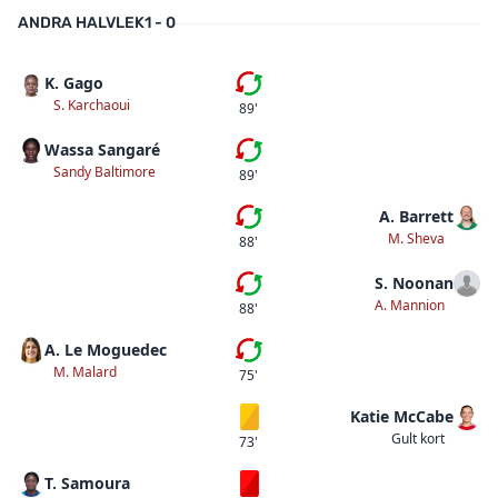
ANDRA HALVLEK
1 - 0
K. Gago
Femte bytet
S. Karchaoui
89'
Wassa Sangaré
Fjärde bytet
Sandy Baltimore
89'
A. Barrett
Fjärde bytet
M. Sheva
88'
S. Noonan
Tredje bytet
A. Mannion
88'
A. Le Moguedec
Tredje bytet
M. Malard
75'
Katie McCabe
Gult kort
Gult kort
73'
T. Samoura
Rött kort