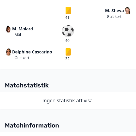
M. Sheva
Gult kort
Gult kort
41'
M. Malard
Mål
Mål
40'
Delphine Cascarino
Gult kort
Gult kort
32'
Matchstatistik
Ingen statistik att visa.
Matchinformation