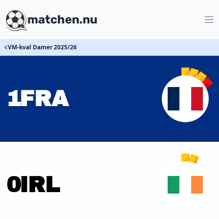
matchen.nu
VM-kval Damer 2025/26
1
FRA
0
IRL