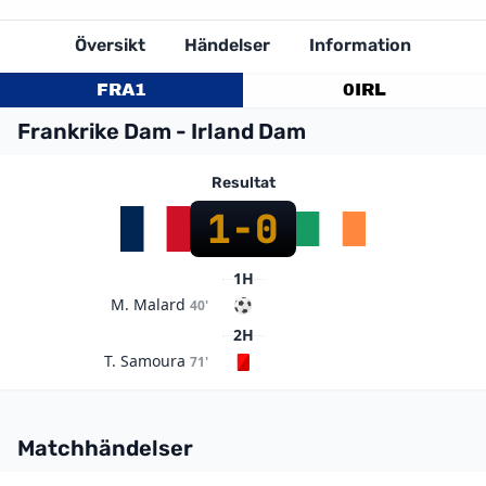
Översikt
Händelser
Information
FRA
1
0
IRL
Frankrike Dam - Irland Dam
Resultat
1
-
0
1H
M. Malard
40'
2H
T. Samoura
71'
Matchhändelser