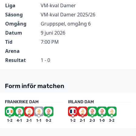
Information
Värde
Liga
VM-kval Damer
Säsong
VM-kval Damer 2025/26
Omgång
Gruppspel, omgång 6
Datum
9 juni 2026
Tid
7:00 PM
Arena
Resultat
1 - 0
Form inför matchen
FRANKRIKE DAM
IRLAND DAM
1-2
4-1
2-1
1-1
0-2
1-2
2-1
2-3
1-0
3-2