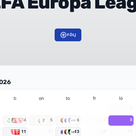
FA Europa Lea
FÖLJ
2026
ti
on
to
fr
lö
1
3
7
8
4
5
6
+17
0
12
14
15
11
13
+21