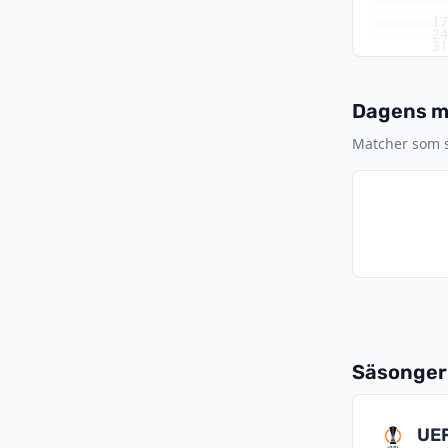
1
2
3
Dagens m
Matcher som s
Säsonger
UEF