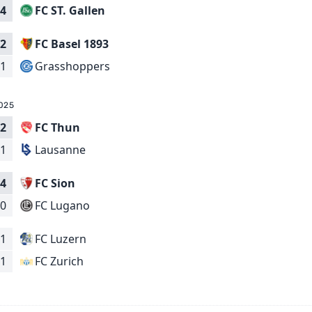
FC ST. Gallen
4
2
FC Basel 1893
Grasshoppers
1
025
2
FC Thun
Lausanne
1
4
FC Sion
FC Lugano
0
1
FC Luzern
FC Zurich
1