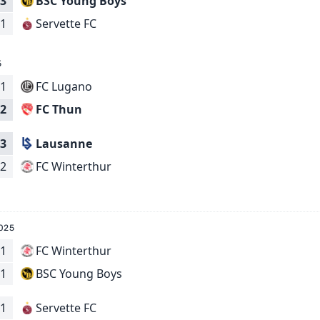
3
BSC Young Boys
Servette FC
1
5
1
FC Lugano
FC Thun
2
3
Lausanne
FC Winterthur
2
025
1
FC Winterthur
BSC Young Boys
1
1
Servette FC