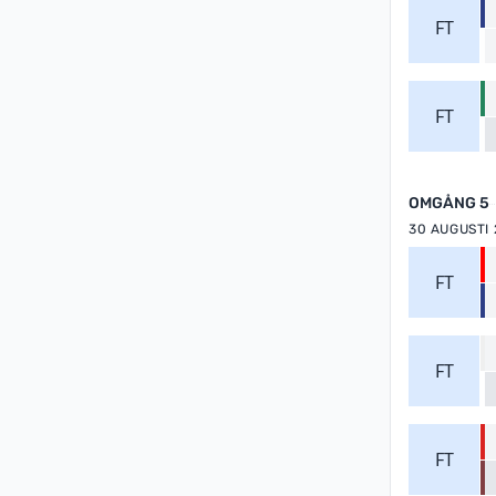
FT
FT
OMGÅNG 5
30 AUGUSTI
FT
FT
FT