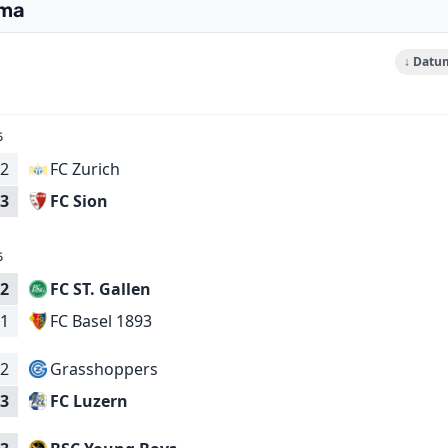
ema
↓ Datu
5
2
FC Zurich
FC Sion
3
5
2
FC ST. Gallen
FC Basel 1893
1
2
Grasshoppers
FC Luzern
3