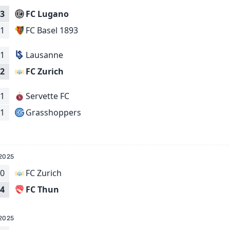
3
FC Lugano
FC Basel 1893
1
1
Lausanne
FC Zurich
2
1
Servette FC
Grasshoppers
1
2025
0
FC Zurich
FC Thun
4
2025