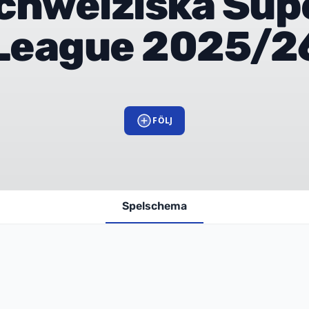
chweiziska Sup
League 2025/2
FÖLJ
Spelschema