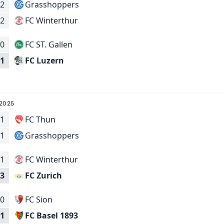
2
Grasshoppers
FC Winterthur
2
0
FC ST. Gallen
FC Luzern
1
 2025
1
FC Thun
Grasshoppers
1
1
FC Winterthur
FC Zurich
3
0
FC Sion
FC Basel 1893
1