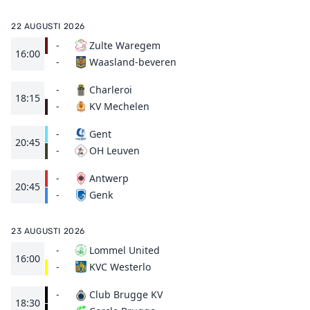
22 AUGUSTI 2026
-
Zulte Waregem
16:00
Waasland-beveren
-
-
Charleroi
18:15
KV Mechelen
-
-
Gent
20:45
OH Leuven
-
-
Antwerp
20:45
Genk
-
23 AUGUSTI 2026
-
Lommel United
16:00
KVC Westerlo
-
-
Club Brugge KV
18:30