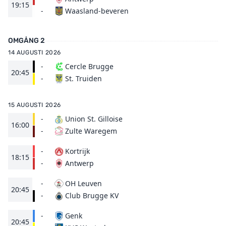
19:15
Waasland-beveren
-
OMGÅNG 2
14 AUGUSTI 2026
-
Cercle Brugge
20:45
St. Truiden
-
15 AUGUSTI 2026
-
Union St. Gilloise
16:00
Zulte Waregem
-
-
Kortrijk
18:15
Antwerp
-
-
OH Leuven
20:45
Club Brugge KV
-
-
Genk
20:45