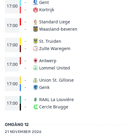
-
Gent
17:00
Kortrijk
-
-
Standard Liege
17:00
Waasland-beveren
-
-
St. Truiden
17:00
Zulte Waregem
-
-
Antwerp
17:00
Lommel United
-
-
Union St. Gilloise
17:00
Genk
-
-
RAAL La Louvière
17:00
Cercle Brugge
-
OMGÅNG 12
21 NOVEMBER 2026