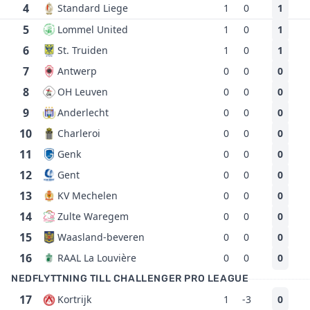
4
Standard Liege
1
0
1
5
Lommel United
1
0
1
6
St. Truiden
1
0
1
7
Antwerp
0
0
0
8
OH Leuven
0
0
0
9
Anderlecht
0
0
0
10
Charleroi
0
0
0
11
Genk
0
0
0
12
Gent
0
0
0
13
KV Mechelen
0
0
0
14
Zulte Waregem
0
0
0
15
Waasland-beveren
0
0
0
16
RAAL La Louvière
0
0
0
NEDFLYTTNING TILL CHALLENGER PRO LEAGUE
17
Kortrijk
1
-3
0