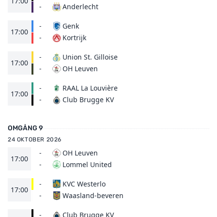
17:00
Anderlecht
-
-
Genk
17:00
Kortrijk
-
-
Union St. Gilloise
17:00
OH Leuven
-
-
RAAL La Louvière
17:00
Club Brugge KV
-
OMGÅNG 9
24 OKTOBER 2026
-
OH Leuven
17:00
Lommel United
-
-
KVC Westerlo
17:00
Waasland-beveren
-
-
Club Brugge KV