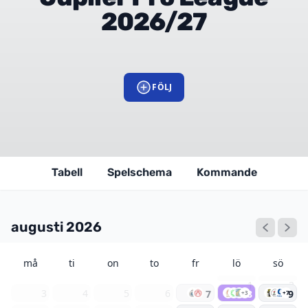
2026/27
FÖLJ
Tabell
Spelschema
Kommande
augusti 2026
må
ti
on
to
fr
lö
sö
1
2
3
4
5
6
7
8
9
+3
+7