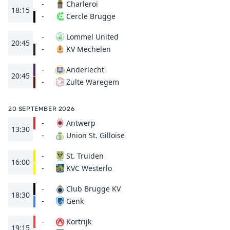
-
Charleroi
18:15
Cercle Brugge
-
-
Lommel United
20:45
KV Mechelen
-
-
Anderlecht
20:45
Zulte Waregem
-
20 SEPTEMBER 2026
-
Antwerp
13:30
Union St. Gilloise
-
-
St. Truiden
16:00
KVC Westerlo
-
-
Club Brugge KV
18:30
Genk
-
-
Kortrijk
19:15