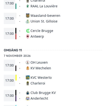
-
Charleroi
17:00
RAAL La Louvière
-
-
Waasland-beveren
17:00
Union St. Gilloise
-
-
Cercle Brugge
17:00
Antwerp
-
OMGÅNG 11
7 NOVEMBER 2026
-
OH Leuven
17:00
KV Mechelen
-
-
KVC Westerlo
17:00
Charleroi
-
-
Club Brugge KV
17:00
Anderlecht
-