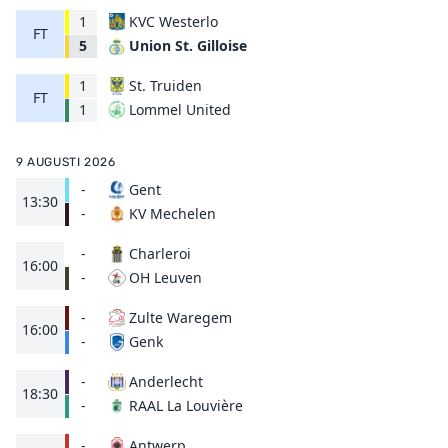
1
KVC Westerlo
FT
Union St. Gilloise
5
1
St. Truiden
FT
Lommel United
1
9 AUGUSTI 2026
-
Gent
13:30
KV Mechelen
-
-
Charleroi
16:00
OH Leuven
-
-
Zulte Waregem
16:00
Genk
-
-
Anderlecht
18:30
RAAL La Louvière
-
-
Antwerp