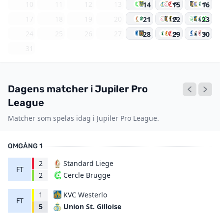
10
11
12
13
14
15
16
+5
+5
17
18
19
20
21
22
23
+5
24
25
26
27
28
29
30
+5
+5
31
Dagens matcher i Jupiler Pro
League
Matcher som spelas idag i Jupiler Pro League.
OMGÅNG 1
2
Standard Liege
FT
Cercle Brugge
2
1
KVC Westerlo
FT
Union St. Gilloise
5