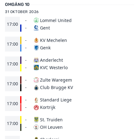
OMGÅNG 10
31 OKTOBER 2026
-
Lommel United
17:00
Gent
-
-
KV Mechelen
17:00
Genk
-
-
Anderlecht
17:00
KVC Westerlo
-
-
Zulte Waregem
17:00
Club Brugge KV
-
-
Standard Liege
17:00
Kortrijk
-
-
St. Truiden
17:00
OH Leuven
-