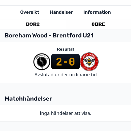
Översikt
Händelser
Information
BOR
2
0
BRE
Boreham Wood - Brentford U21
Resultat
2
-
0
Avslutad under ordinarie tid
Matchhändelser
Inga händelser att visa.