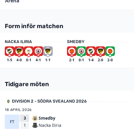
Arena
Form inför matchen
NACKA ILIRIA
SMEDBY
1-5
4-0
0-1
4-1
1-1
2-1
0-1
1-4
2-0
2-0
Tidigare möten
DIVISION 2 - SÖDRA SVEALAND 2026
18 APRIL 2026
3
Smedby
FT
Nacka Iliria
1