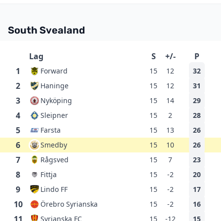
South Svealand
Lag
S
+/-
P
1
Forward
15
12
32
2
Haninge
15
12
31
3
Nyköping
15
14
29
4
Sleipner
15
2
28
5
Farsta
15
13
26
6
Smedby
15
10
26
7
Rågsved
15
7
23
8
Fittja
15
-2
20
9
Lindo FF
15
-2
17
10
Örebro Syrianska
15
-2
16
11
Syrianska FC
15
-12
15