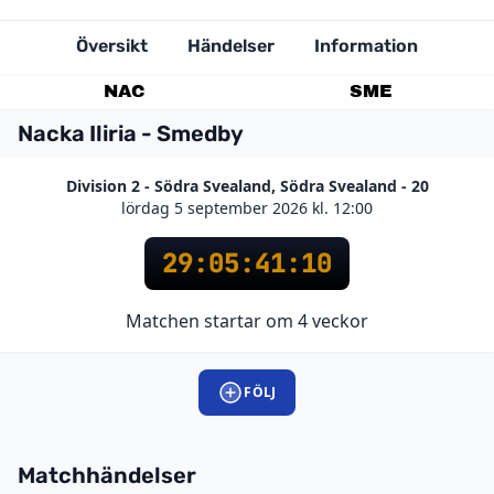
Översikt
Händelser
Information
NAC
SME
Nacka Iliria - Smedby
Division 2 - Södra Svealand, Södra Svealand - 20
lördag 5 september 2026 kl. 12:00
29
:
05
:
41
:
10
Matchen startar om 4 veckor
FÖLJ
Matchhändelser