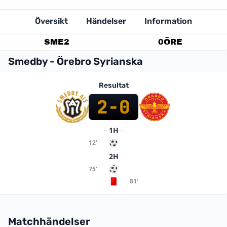
Översikt
Händelser
Information
SME
2
0
ÖRE
Smedby - Örebro Syrianska
Resultat
2
-
0
1H
12'
2H
75'
81'
Matchhändelser