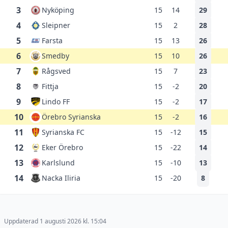
3
Nyköping
15
14
29
4
Sleipner
15
2
28
5
Farsta
15
13
26
6
Smedby
15
10
26
7
Rågsved
15
7
23
8
Fittja
15
-2
20
9
Lindo FF
15
-2
17
10
Örebro Syrianska
15
-2
16
11
Syrianska FC
15
-12
15
12
Eker Örebro
15
-22
14
13
Karlslund
15
-10
13
14
Nacka Iliria
15
-20
8
Uppdaterad 1 augusti 2026 kl. 15:04