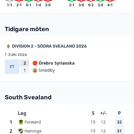
1-1
2-1
0-1
1-4
2-0
2-1
3-0
0-2
3-0
4-1
Tidigare möten
DIVISION 2 - SÖDRA SVEALAND 2026
7 JUNI 2026
2
Örebro Syrianska
FT
Smedby
1
South Svealand
Lag
S
+/-
P
1
Forward
15
12
32
2
Haninge
15
12
31