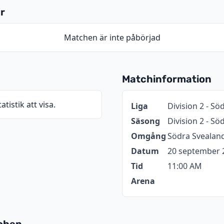
r
Matchen är inte påbörjad
Matchinformation
atistik att visa.
Information
Värde
Liga
Division 2 - Sö
Säsong
Division 2 - S
Omgång
Södra Svealand
Datum
20 september 
Tid
11:00 AM
Arena
tchen