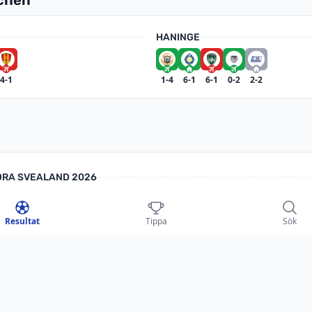
HANINGE
4-1
1-4
6-1
6-1
0-2
2-2
ÖDRA SVEALAND 2026
Haninge
Resultat
Tippa
Sök
Eker Örebro
d