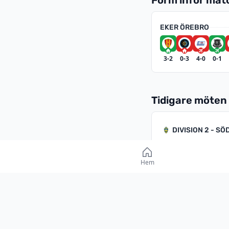
EKER ÖREBRO
3-2
0-3
4-0
0-1
Tidigare möten
DIVISION 2 - S
31 MAJ 2026
3
Hem
FT
1
South Svealan