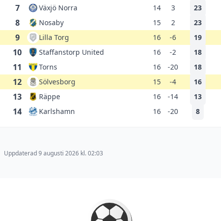
7
Växjö Norra
14
3
23
8
Nosaby
15
2
23
9
Lilla Torg
16
-6
19
10
Staffanstorp United
16
-2
18
11
Torns
16
-20
18
12
Sölvesborg
15
-4
16
13
Räppe
16
-14
13
14
Karlshamn
16
-20
8
Uppdaterad 9 augusti 2026 kl. 02:03