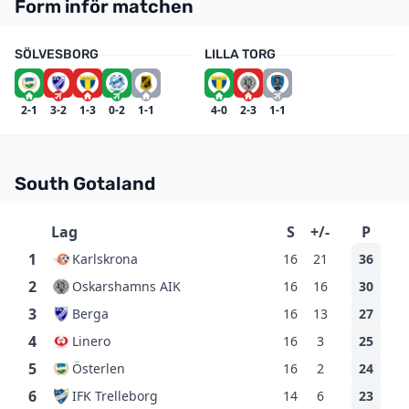
Form inför matchen
SÖLVESBORG
LILLA TORG
2-1
3-2
1-3
0-2
1-1
4-0
2-3
1-1
South Gotaland
Lag
S
+/-
P
1
Karlskrona
16
21
36
2
Oskarshamns AIK
16
16
30
3
Berga
16
13
27
4
Linero
16
3
25
5
Österlen
16
2
24
6
IFK Trelleborg
14
6
23