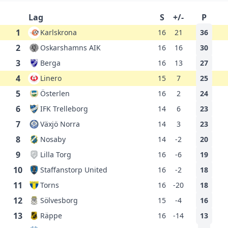
Lag
S
+/-
P
1
Karlskrona
16
21
36
2
Oskarshamns AIK
16
16
30
3
Berga
16
13
27
4
Linero
15
7
25
5
Österlen
16
2
24
6
IFK Trelleborg
14
6
23
7
Växjö Norra
14
3
23
8
Nosaby
14
-2
20
9
Lilla Torg
16
-6
19
10
Staffanstorp United
16
-2
18
11
Torns
16
-20
18
12
Sölvesborg
15
-4
16
13
Räppe
16
-14
13