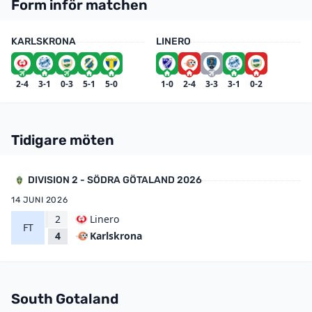
Form inför matchen
KARLSKRONA
LINERO
2-4
3-1
0-3
5-1
5-0
1-0
2-4
3-3
3-1
0-2
Tidigare möten
DIVISION 2 - SÖDRA GÖTALAND 2026
14 JUNI 2026
2
Linero
FT
Karlskrona
4
South Gotaland