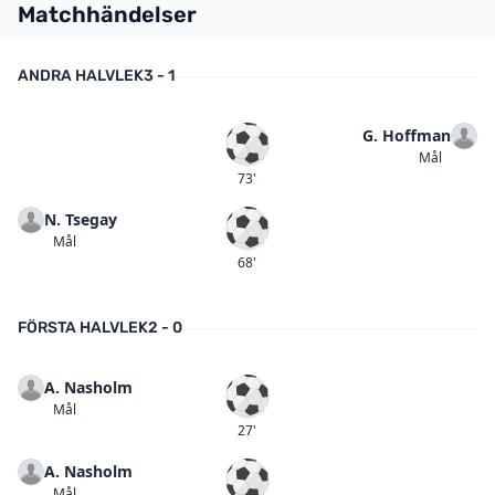
Matchhändelser
ANDRA HALVLEK
3 - 1
G. Hoffman
Mål
Mål
73'
N. Tsegay
Mål
Mål
68'
FÖRSTA HALVLEK
2 - 0
A. Nasholm
Mål
Mål
27'
A. Nasholm
Mål
Mål