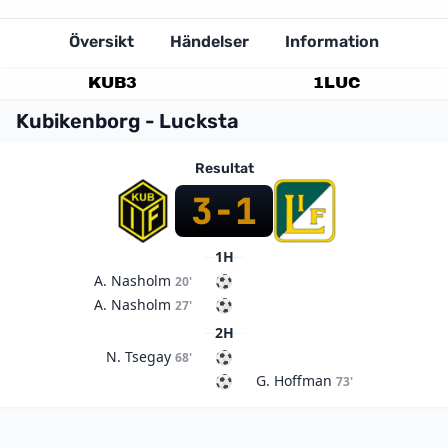
Översikt
Händelser
Information
KUB
3
1
LUC
Kubikenborg - Lucksta
Resultat
3
-
1
1H
A. Nasholm
20'
A. Nasholm
27'
2H
N. Tsegay
68'
G. Hoffman
73'