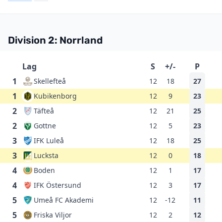
Division 2: Norrland
Lag
S
+/-
P
1
Skellefteå
12
18
27
1
Kubikenborg
12
9
23
2
Täfteå
12
21
25
2
Gottne
12
5
23
3
IFK Luleå
12
18
25
3
Lucksta
12
0
18
4
Boden
12
1
17
4
IFK Östersund
12
3
17
5
Umeå FC Akademi
12
-12
11
5
Friska Viljor
12
2
12