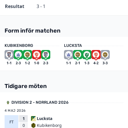
Resultat
3 - 1
Form inför matchen
KUBIKENBORG
LUCKSTA
1-1
2-3
1-2
1-0
2-3
1-1
2-1
1-3
4-2
3-3
Tidigare möten
DIVISION 2 - NORRLAND 2026
4 MAJ 2026
1
Lucksta
FT
Kubikenborg
0