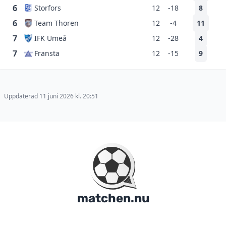
6
Storfors
12
-18
8
6
Team Thoren
12
-4
11
7
IFK Umeå
12
-28
4
7
Fransta
12
-15
9
Uppdaterad 11 juni 2026 kl. 20:51
matchen.nu