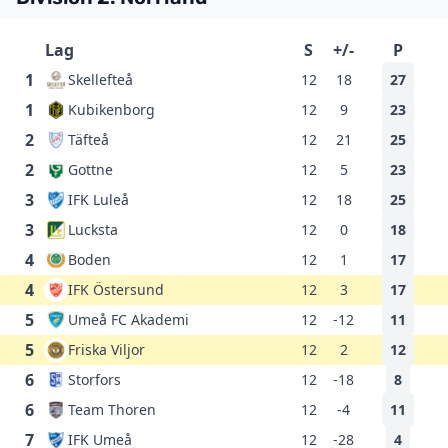
Lag
S
+/-
P
1
Skellefteå
12
18
27
1
Kubikenborg
12
9
23
2
Täfteå
12
21
25
2
Gottne
12
5
23
3
IFK Luleå
12
18
25
3
Lucksta
12
0
18
4
Boden
12
1
17
4
IFK Östersund
12
3
17
5
Umeå FC Akademi
12
-12
11
5
Friska Viljor
12
2
12
6
Storfors
12
-18
8
6
Team Thoren
12
-4
11
7
IFK Umeå
12
-28
4