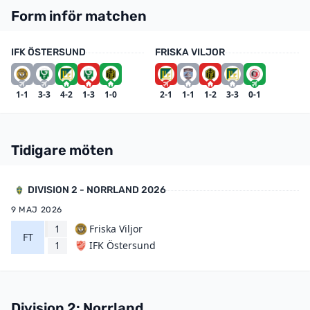
Form inför matchen
IFK ÖSTERSUND
FRISKA VILJOR
1-1
3-3
4-2
1-3
1-0
2-1
1-1
1-2
3-3
0-1
Tidigare möten
DIVISION 2 - NORRLAND 2026
9 MAJ 2026
1
Friska Viljor
FT
IFK Östersund
1
Division 2: Norrland