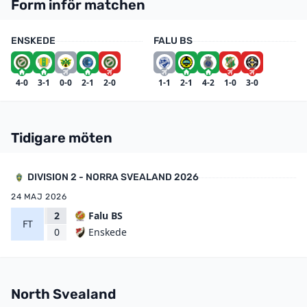
Form inför matchen
ENSKEDE
FALU BS
4-0
3-1
0-0
2-1
2-0
1-1
2-1
4-2
1-0
3-0
Tidigare möten
DIVISION 2 - NORRA SVEALAND 2026
24 MAJ 2026
2
Falu BS
FT
Enskede
0
North Svealand