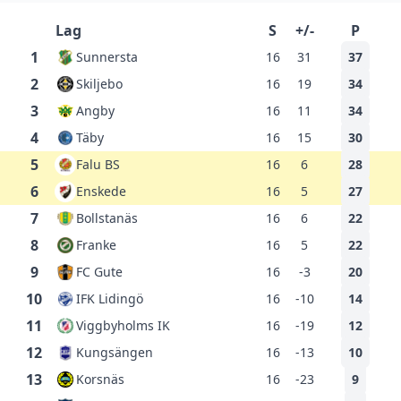
Lag
S
+/-
P
1
Sunnersta
16
31
37
2
Skiljebo
16
19
34
3
Angby
16
11
34
4
Täby
16
15
30
5
Falu BS
16
6
28
6
Enskede
16
5
27
7
Bollstanäs
16
6
22
8
Franke
16
5
22
9
FC Gute
16
-3
20
10
IFK Lidingö
16
-10
14
11
Viggbyholms IK
16
-19
12
12
Kungsängen
16
-13
10
13
Korsnäs
16
-23
9