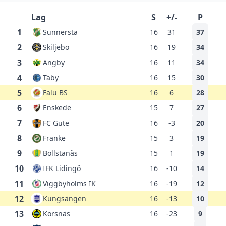
Lag
S
+/-
P
1
Sunnersta
16
31
37
2
Skiljebo
16
19
34
3
Angby
16
11
34
4
Täby
16
15
30
5
Falu BS
16
6
28
6
Enskede
15
7
27
7
FC Gute
16
-3
20
8
Franke
15
3
19
9
Bollstanäs
15
1
19
10
IFK Lidingö
16
-10
14
11
Viggbyholms IK
16
-19
12
12
Kungsängen
16
-13
10
13
Korsnäs
16
-23
9