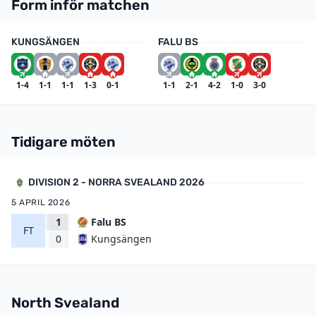
Form inför matchen
KUNGSÄNGEN
FALU BS
1-4
1-1
1-1
1-3
0-1
1-1
2-1
4-2
1-0
3-0
Tidigare möten
DIVISION 2 - NORRA SVEALAND 2026
5 APRIL 2026
1
Falu BS
FT
Kungsängen
0
North Svealand