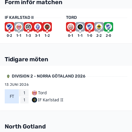
Form inför matchen
IF KARLSTAD II
TORD
0-2
1-1
1-3
3-1
1-2
0-1
1-1
1-0
2-2
2-0
Tidigare möten
DIVISION 2 - NORRA GÖTALAND 2026
13 JUNI 2026
1
Tord
FT
IF Karlstad II
1
North Gotland