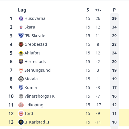
Lag
S
+/-
P
1
Husqvarna
15
26
39
2
Skara
15
12
34
3
IFK Skövde
15
11
29
4
Grebbestad
15
8
28
5
Ahlafors
15
12
24
6
Herrestads
15
-2
20
7
Stenungsund
15
3
19
8
Motala
15
1
19
9
Kumla
15
-3
17
10
Vänersborgs FK
15
-7
16
11
Lidköping
15
-17
12
12
Tord
15
-9
11
13
IF Karlstad II
15
-11
10