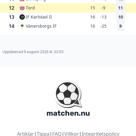
12
Tord
15
-9
11
13
IF Karlstad II
16
-13
10
14
Vänersborgs IF
16
-25
9
Uppdaterad 9 augusti 2026 kl. 02:03
matchen.nu
Artiklar
|
Tippa
|
FAQ
|
Villkor
|
Integritetspolicy