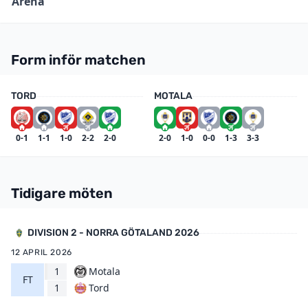
Arena
Form inför matchen
TORD
MOTALA
0-1
1-1
1-0
2-2
2-0
2-0
1-0
0-0
1-3
3-3
Tidigare möten
DIVISION 2 - NORRA GÖTALAND 2026
12 APRIL 2026
1
Motala
FT
Tord
1