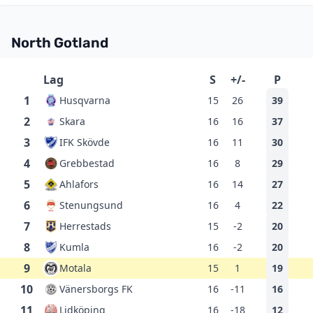
North Gotland
Lag
S
+/-
P
1
Husqvarna
15
26
39
2
Skara
16
16
37
3
IFK Skövde
16
11
30
4
Grebbestad
16
8
29
5
Ahlafors
16
14
27
6
Stenungsund
16
4
22
7
Herrestads
15
-2
20
8
Kumla
16
-2
20
9
Motala
15
1
19
10
Vänersborgs FK
16
-11
16
11
Lidköping
16
-18
12