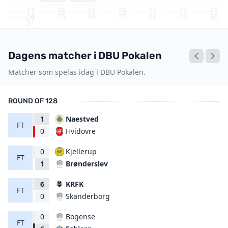
17
18
19
20
21
22
23
24
25
26
27
28
29
30
31
Dagens matcher i DBU Pokalen
Matcher som spelas idag i DBU Pokalen.
ROUND OF 128
1
Naestved
FT
Hvidovre
0
0
Kjellerup
FT
Brønderslev
1
6
KRFK
FT
Skanderborg
0
0
Bogense
FT