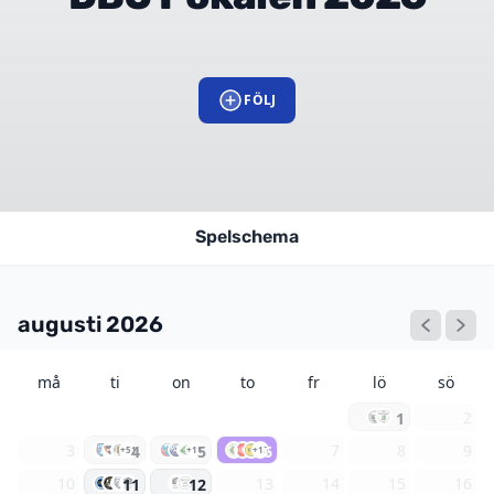
FÖLJ
Spelschema
augusti 2026
må
ti
on
to
fr
lö
sö
2
1
3
7
8
9
4
5
6
+51
+11
+13
10
13
14
15
16
11
12