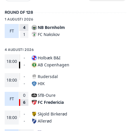
ROUND OF 128
1 AUGUSTI 2026
4
NB Bornholm
FT
FC Nakskov
1
4 AUGUSTI 2026
-
Holbæk B&I
18:00
AB Copenhagen
-
-
Rudersdal
18:00
HIK
-
0
SfB-Oure
FT
FC Fredericia
6
-
Skjold Birkerød
18:00
Allerød
-