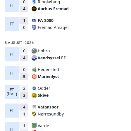
0
Ringkøbing
FT
Aarhus Fremad
4
1
FA 2000
FT
Fremad Amager
0
5 AUGUSTI 2026
0
Hobro
FT
Vendsyssel FF
4
0
Hedensted
FT
Marienlyst
5
2
Odder
FT
(förl.)
Skive
3
4
Vatanspor
FT
Nørresundby
1
1
Varde
FT