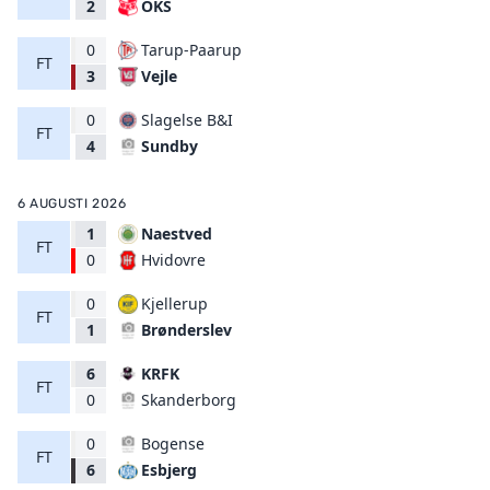
OKS
2
0
Tarup-Paarup
FT
Vejle
3
0
Slagelse B&I
FT
Sundby
4
6 AUGUSTI 2026
1
Naestved
FT
Hvidovre
0
0
Kjellerup
FT
Brønderslev
1
6
KRFK
FT
Skanderborg
0
0
Bogense
FT
Esbjerg
6