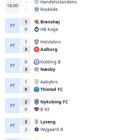
-
Handelsstandens
18:00
Roskilde
-
1
Brønshøj
FT
HB Koge
0
1
Holstebro
FT
Aalborg
3
0
Kolding B
FT
Næsby
3
1
Aabybro
FT
Thisted FC
9
2
Nykobing FC
FT
B 93
0
3
Lyseng
FT
Vejgaard B
2