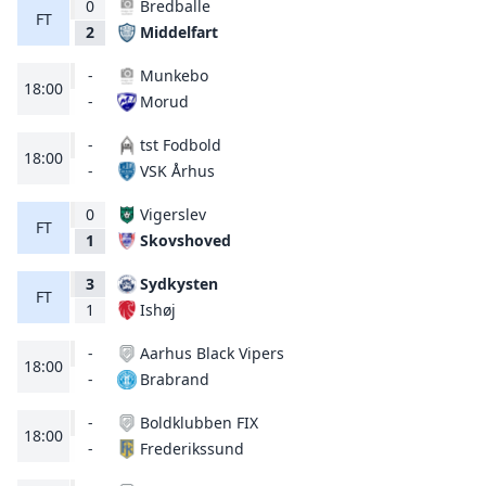
0
Bredballe
FT
Middelfart
2
-
Munkebo
18:00
Morud
-
-
tst Fodbold
18:00
VSK Århus
-
0
Vigerslev
FT
Skovshoved
1
3
Sydkysten
FT
Ishøj
1
-
Aarhus Black Vipers
18:00
Brabrand
-
-
Boldklubben FIX
18:00
Frederikssund
-