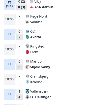
0
(2)
Viby
FT
(str.)
ASA Aarhus
0
(3)
-
Køge Nord
18:00
Vanløse
-
0
GVI
FT
Avarta
2
-
Ringsted
18:00
Frem
-
0
Maribo
FT
Skjold Sæby
6
-
Glamsbjerg
18:00
Kolding IF
-
1
Vallensbæk
FT
FC Helsingør
4