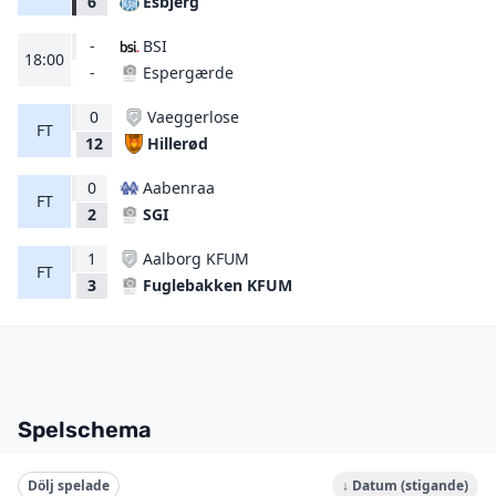
Esbjerg
6
-
BSI
18:00
Espergærde
-
0
Vaeggerlose
FT
Hillerød
12
0
Aabenraa
FT
SGI
2
1
Aalborg KFUM
FT
Fuglebakken KFUM
3
Spelschema
Dölj spelade
↓ Datum (stigande)