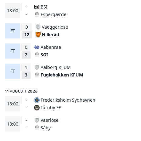
-
BSI
18:00
Espergærde
-
0
Vaeggerlose
FT
Hillerød
12
0
Aabenraa
FT
SGI
2
1
Aalborg KFUM
FT
Fuglebakken KFUM
3
11 AUGUSTI 2026
-
Frederiksholm Sydhavnen
18:00
Tårnby FF
-
-
Vaerlose
18:00
Såby
-