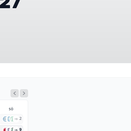
/27
sö
2
+3
9
+5