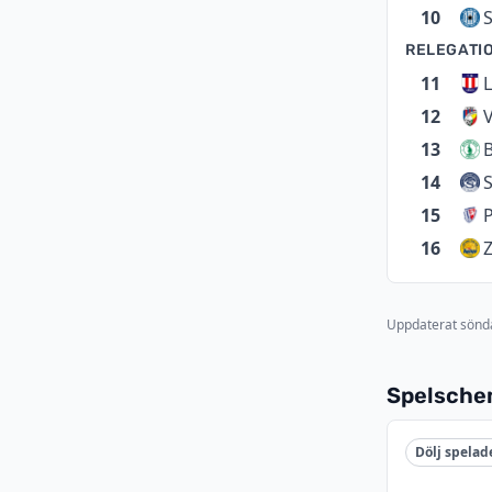
10
RELEGATI
11
L
12
V
13
14
15
16
Z
Uppdaterat sönda
Spelsch
Dölj spelad