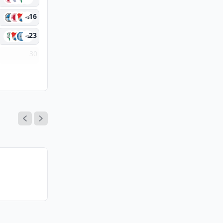
16
+5
23
+5
30