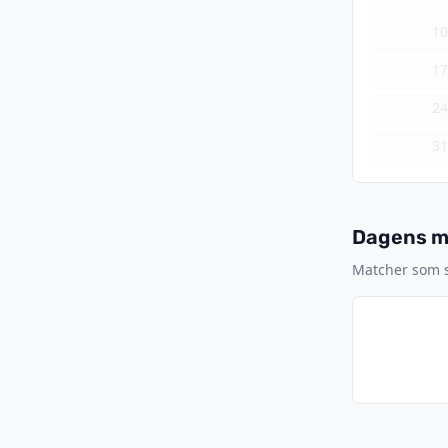
1
1
2
3
Dagens ma
Matcher som s