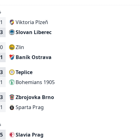
6
1
Viktoria Plzeň
Slovan Liberec
3
0
Zlin
Baník Ostrava
1
3
Teplice
Bohemians 1905
1
3
Zbrojovka Brno
Sparta Prag
1
6
5
Slavia Prag