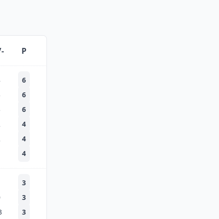
/-
P
8
6
3
6
3
6
2
4
2
4
1
4
1
3
0
3
3
3