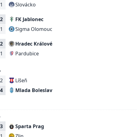
Slovácko
1
2
FK Jablonec
Sigma Olomouc
1
2
Hradec Králové
Pardubice
1
6
2
Líšeň
Mlada Boleslav
4
6
3
Sparta Prag
Zlin
1