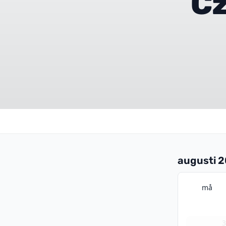
Cz
augusti 
må