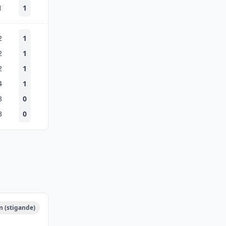
1
1
2
1
2
1
2
1
4
1
3
0
3
0
m (stigande)