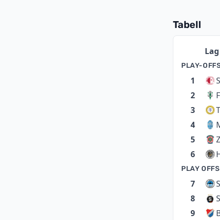
Tabell
Lag
PLAY-OFF
1
S
2
F
3
T
4
5
6
PLAY OFFS
7
S
8
9