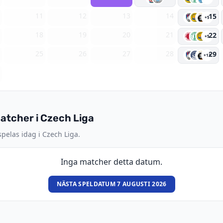
0
11
12
13
14
15
+5
7
18
19
20
21
22
+5
4
25
26
27
28
29
+13
1
tcher i Czech Liga
pelas idag i Czech Liga.
Inga matcher detta datum.
NÄSTA SPELDATUM 7 AUGUSTI 2026