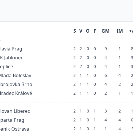
S
V
O
F
GM
IM
+
S
lavia Prag
2
2
0
0
9
1
K Jablonec
2
2
0
0
4
1
eplice
2
2
0
0
4
1
Mlada Boleslav
2
1
1
0
6
4
Zbrojovka Brno
2
1
1
0
4
2
Hradec Králové
2
1
1
0
2
1
lovan Liberec
2
1
0
1
3
2
Sparta Prag
2
1
0
1
4
4
Baník Ostrava
2
1
0
1
1
4
-