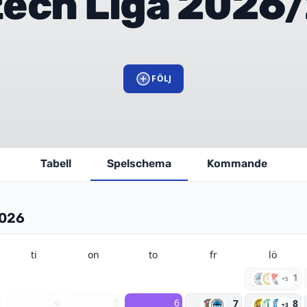
ech Liga 2026
FÖLJ
Tabell
Spelschema
Kommande
2026
ti
on
to
fr
lö
1
+5
3
4
5
6
7
8
+3