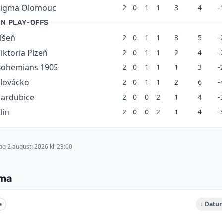
Sigma Olomouc
2
0
1
1
3
4
-
ON PLAY-OFFS
íšeň
2
0
1
1
3
5
-
iktoria Plzeň
2
0
1
1
2
4
-
Bohemians 1905
2
0
1
1
1
3
-
Slovácko
2
0
1
1
2
6
-
Pardubice
2
0
0
2
1
4
-
lin
2
0
0
2
1
4
-
g 2 augusti 2026 kl. 23:00
ema
e
↓ Datu