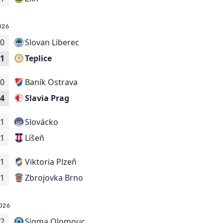
026
0
Slovan Liberec
Teplice
1
0
Baník Ostrava
Slavia Prag
4
1
Slovácko
Líšeň
1
1
Viktoria Plzeň
Zbrojovka Brno
1
026
2
Sigma Olomouc