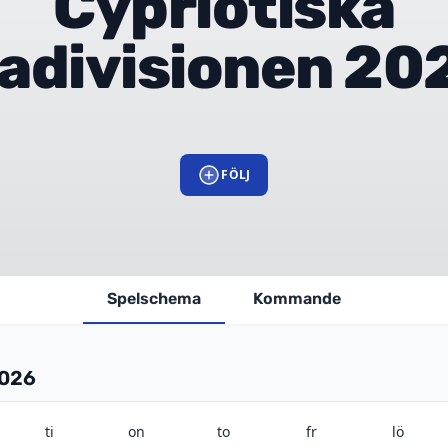
Cypriotiska
tadivisionen 20
FÖLJ
Spelschema
Kommande
2026
ti
on
to
fr
lö