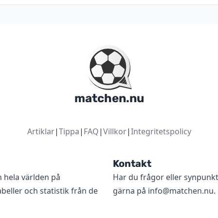
matchen.nu
Artiklar
|
Tippa
|
FAQ
|
Villkor
|
Integritetspolicy
Kontakt
n hela världen på
Har du frågor eller synpunk
beller och statistik från de
gärna på
info@matchen.nu
.