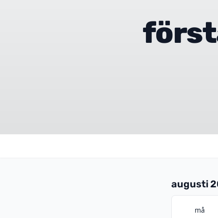
förs
augusti 
må