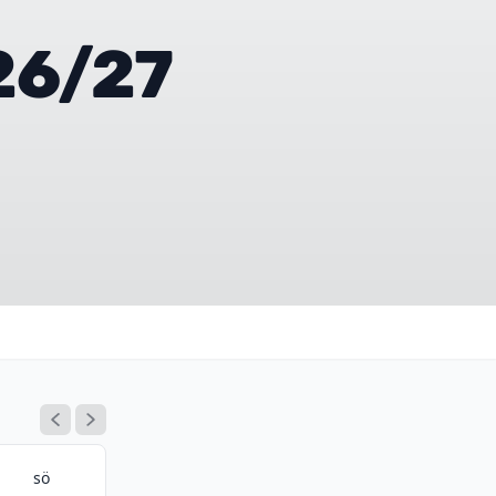
26/27
sö