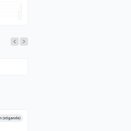
2
9
16
23
30
m (stigande)