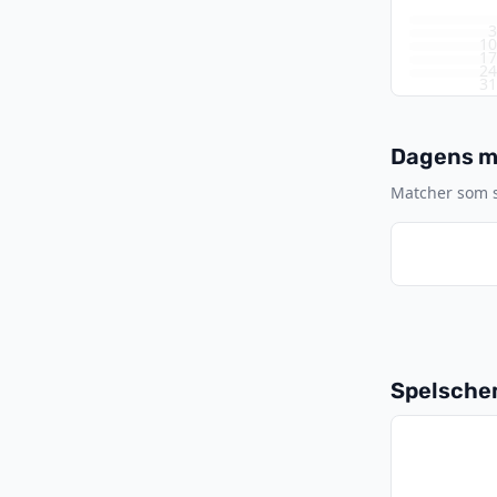
1
1
2
3
Dagens ma
Matcher som sp
Spelsch