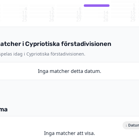
1
3
4
5
6
7
8
0
11
12
13
14
15
7
18
19
20
21
22
4
25
26
27
28
29
1
tcher i Cypriotiska förstadivisionen
elas idag i Cypriotiska förstadivisionen.
Inga matcher detta datum.
ema
↓ Datu
Inga matcher att visa.