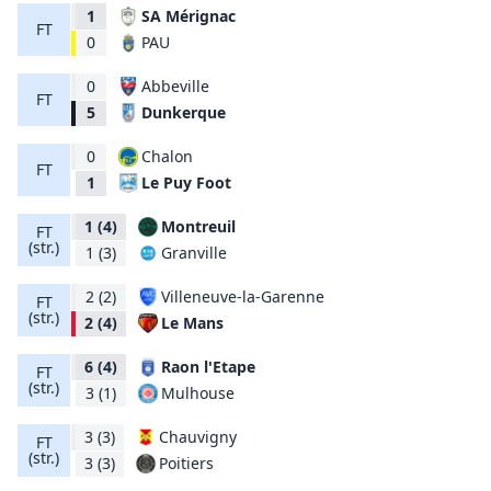
1
SA Mérignac
FT
PAU
0
0
Abbeville
FT
Dunkerque
5
0
Chalon
FT
Le Puy Foot
1
1
(4)
Montreuil
FT
(str.)
Granville
1
(3)
2
(2)
Villeneuve-la-Garenne
FT
(str.)
Le Mans
2
(4)
6
(4)
Raon l'Etape
FT
(str.)
Mulhouse
3
(1)
3
(3)
Chauvigny
FT
(str.)
Poitiers
3
(3)