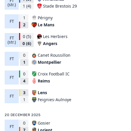
FT
(str.)
Stade Brestois 29
1
(4)
1
Périgny
FT
Le Mans
2
0
(5)
Les Herbiers
FT
(str.)
Angers
0
(6)
0
Canet Roussillon
FT
Montpellier
1
0
Croix Football IC
FT
Reims
4
3
Lens
FT
Feignies-Aulnoye
1
20 DECEMBER 2025
0
Gosier
FT
Lorient
7