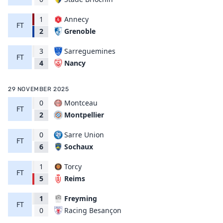
1
Annecy
FT
Grenoble
2
3
Sarreguemines
FT
Nancy
4
29 NOVEMBER 2025
0
Montceau
FT
Montpellier
2
0
Sarre Union
FT
Sochaux
6
1
Torcy
FT
Reims
5
1
Freyming
FT
Racing Besançon
0