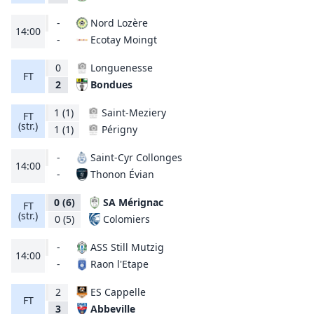
-
Nord Lozère
14:00
Ecotay Moingt
-
0
Longuenesse
FT
Bondues
2
1
(1)
Saint-Meziery
FT
(str.)
Périgny
1
(1)
-
Saint-Cyr Collonges
14:00
Thonon Évian
-
0
(6)
SA Mérignac
FT
(str.)
Colomiers
0
(5)
-
ASS Still Mutzig
14:00
Raon l'Etape
-
2
ES Cappelle
FT
Abbeville
3