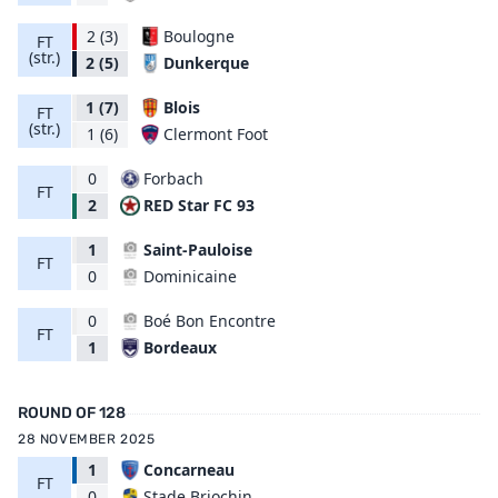
2
(3)
Boulogne
FT
(str.)
Dunkerque
2
(5)
1
(7)
Blois
FT
(str.)
Clermont Foot
1
(6)
0
Forbach
FT
RED Star FC 93
2
1
Saint-Pauloise
FT
Dominicaine
0
0
Boé Bon Encontre
FT
Bordeaux
1
ROUND OF 128
28 NOVEMBER 2025
1
Concarneau
FT
Stade Briochin
0