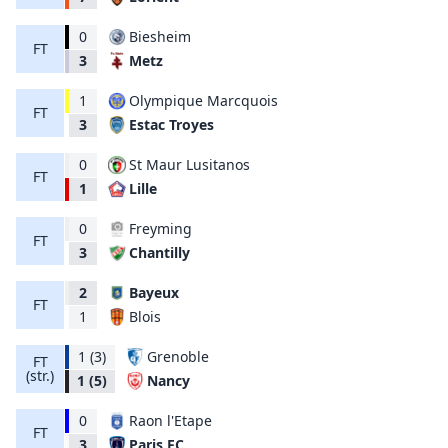
0
Biesheim
FT
Metz
3
1
Olympique Marcquois
FT
Estac Troyes
3
0
St Maur Lusitanos
FT
Lille
1
0
Freyming
FT
Chantilly
3
2
Bayeux
FT
Blois
1
1
(3)
Grenoble
FT
(str.)
Nancy
1
(5)
0
Raon l'Etape
FT
Paris FC
3