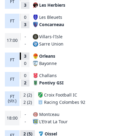
FT
Les Herbiers
3
0
Les Bleuets
FT
Concarneau
3
-
Villars-l'Isle
17:00
Sarre Union
-
3
Orleans
FT
Bayonne
0
0
Challans
FT
Pontivy GSI
2
2
(2)
Croix Football IC
FT
(str.)
Racing Colombes 92
2
(2)
-
Montceau
18:00
L'Etrat La Tour
-
2
(5)
Oissel
FT