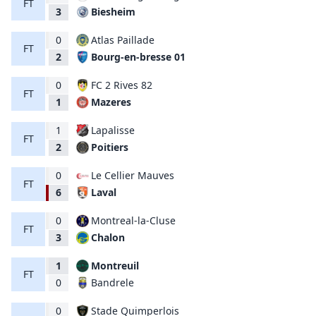
FT
Biesheim
3
0
Atlas Paillade
FT
Bourg-en-bresse 01
2
0
FC 2 Rives 82
FT
Mazeres
1
1
Lapalisse
FT
Poitiers
2
0
Le Cellier Mauves
FT
Laval
6
0
Montreal-la-Cluse
FT
Chalon
3
1
Montreuil
FT
Bandrele
0
0
Stade Quimperlois