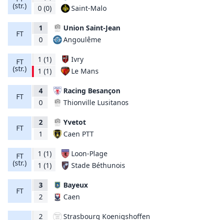
(str.)
Saint-Malo
0
(0)
1
Union Saint-Jean
FT
Angoulême
0
1
(1)
Ivry
FT
(str.)
Le Mans
1
(1)
4
Racing Besançon
FT
Thionville Lusitanos
0
2
Yvetot
FT
Caen PTT
1
1
(1)
Loon-Plage
FT
(str.)
Stade Béthunois
1
(1)
3
Bayeux
FT
Caen
2
2
Strasbourg Koenigshoffen