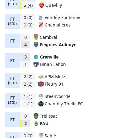
(str.)
Quevilly
2
(4)
0
(0)
Vendée Fontenay
FT
(str.)
Chamalières
0
(0)
0
Cambrai
FT
Feignies-Aulnoye
4
3
Granville
FT
Dinan Léhon
1
2
(2)
APM Metz
FT
(str.)
Fleury 91
2
(2)
1
(1)
Steenvoorde
FT
(str.)
Chambly Thelle FC
1
(1)
0
Trélissac
FT
PAU
2
0
(0)
Sablé
FT