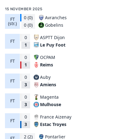
15 NOVEMBER 2025
0
(0)
Avranches
FT
(str.)
Gobelins
0
(0)
0
ASPTT Dijon
FT
Le Puy Foot
1
0
OCPAM
FT
Reims
1
0
Auby
FT
Amiens
3
0
Magenta
FT
Mulhouse
3
0
France Aizenay
FT
Estac Troyes
3
2
(2)
Pontarlier
FT