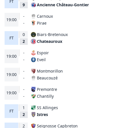
FT
Ancienne Château-Gontier
9
-
Carnoux
19:00
Pirae
-
0
Biars-Bretenoux
FT
Chateauroux
2
-
Espoir
19:00
Eveil
-
-
Montmorillon
19:00
Beaucouzé
-
-
Premontre
19:00
Chantilly
-
1
SS Allinges
FT
Istres
2
2
Seignosse Capbreton