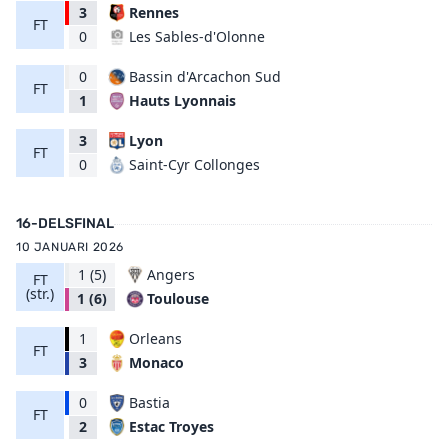
3
Rennes
FT
Les Sables-d'Olonne
0
0
Bassin d'Arcachon Sud
FT
Hauts Lyonnais
1
3
Lyon
FT
Saint-Cyr Collonges
0
16-DELSFINAL
10 JANUARI 2026
1
(5)
Angers
FT
(str.)
Toulouse
1
(6)
1
Orleans
FT
Monaco
3
0
Bastia
FT
Estac Troyes
2