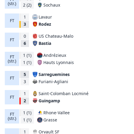
(str.)
Sochaux
2
(2)
1
Lavaur
FT
Rodez
3
0
US Chateau-Malo
FT
Bastia
6
1
(1)
Andrézieux
FT
(str.)
Hauts Lyonnais
1
(1)
5
Sarreguemines
FT
Furiani-Agliani
3
1
Saint-Colomban Locminé
FT
Guingamp
2
1
(1)
Rhone-Vallee
FT
(str.)
Grasse
1
(1)
1
Orvault SF