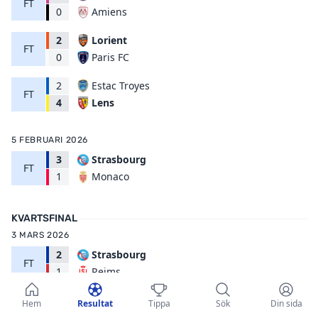
FT
Amiens
0
2
Lorient
FT
Paris FC
0
2
Estac Troyes
FT
Lens
4
5 FEBRUARI 2026
3
Strasbourg
FT
Monaco
1
KVARTSFINAL
3 MARS 2026
2
Strasbourg
FT
Reims
1
Hem
Resultat
Tippa
Sök
Din sida
4 MARS 2026