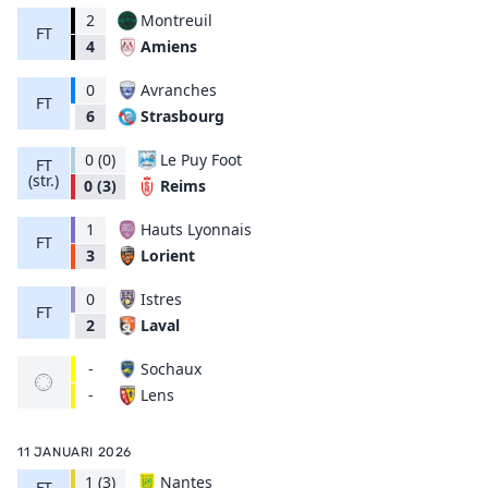
2
Montreuil
FT
Amiens
4
0
Avranches
FT
Strasbourg
6
0
(0)
Le Puy Foot
FT
(str.)
Reims
0
(3)
1
Hauts Lyonnais
FT
Lorient
3
0
Istres
FT
Laval
2
-
Sochaux
Lens
-
11 JANUARI 2026
1
(3)
Nantes
FT