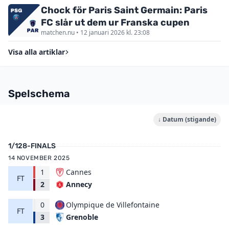
Chock för Paris Saint Germain: Paris
FC slår ut dem ur Franska cupen
matchen.nu • 12 januari 2026 kl. 23:08
Visa alla artiklar
Spelschema
↓ Datum (stigande)
1/128-FINALS
14 NOVEMBER 2025
1
Cannes
FT
Annecy
2
0
Olympique de Villefontaine
FT
Grenoble
3