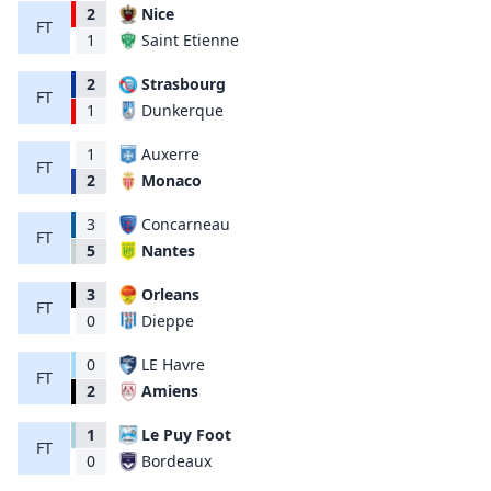
2
Nice
FT
Saint Etienne
1
2
Strasbourg
FT
Dunkerque
1
1
Auxerre
FT
Monaco
2
3
Concarneau
FT
Nantes
5
3
Orleans
FT
Dieppe
0
0
LE Havre
FT
Amiens
2
1
Le Puy Foot
FT
Bordeaux
0