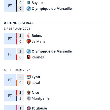
0
Bayeux
FT
Olympique de Marseille
9
ÅTTONDELSFINAL
3 FEBRUARI 2026
3
Reims
FT
Le Mans
0
3
Olympique de Marseille
FT
Rennes
0
4 FEBRUARI 2026
2
Lyon
FT
Laval
0
3
Nice
FT
Montpellier
2
1
Toulouse