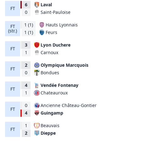
6
Laval
FT
Saint-Pauloise
0
1
(1)
Hauts Lyonnais
FT
(str.)
Feurs
1
(1)
3
Lyon Duchere
FT
Carnoux
1
2
Olympique Marcquois
FT
Bondues
0
4
Vendée Fontenay
FT
Chateauroux
1
0
Ancienne Château-Gontier
FT
Guingamp
4
1
Beauvais
FT
Dieppe
2