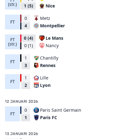
(str.)
Nice
1
(5)
0
Metz
FT
Montpellier
4
0
(4)
Le Mans
FT
(str.)
Nancy
0
(1)
1
Chantilly
FT
Rennes
3
1
Lille
FT
Lyon
2
12 JANUARI 2026
0
Paris Saint Germain
FT
Paris FC
1
13 JANUARI 2026