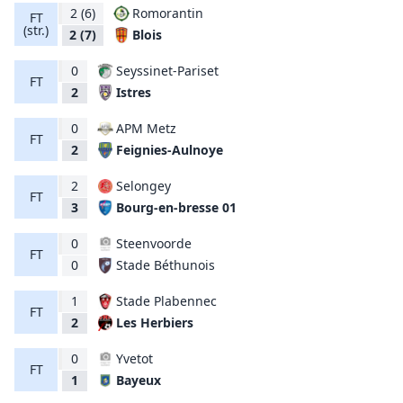
2
(6)
Romorantin
FT
(str.)
Blois
2
(7)
0
Seyssinet-Pariset
FT
Istres
2
0
APM Metz
FT
Feignies-Aulnoye
2
2
Selongey
FT
Bourg-en-bresse 01
3
0
Steenvoorde
FT
Stade Béthunois
0
1
Stade Plabennec
FT
Les Herbiers
2
0
Yvetot
FT
Bayeux
1