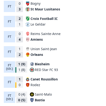
0
Bogny
FT
St Maur Lusitanos
3
2
Croix Football IC
FT
Le Geldar
1
0
Reims Sainte-Anne
FT
Amiens
4
1
Union Saint-Jean
FT
Orleans
2
1
(9)
Biesheim
FT
(str.)
RED Star FC 93
1
(8)
1
Canet Roussillon
FT
Rodez
0
0
(4)
Saint-Malo
FT
(str.)
Bastia
0
(5)