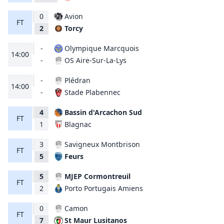
0
Avion
FT
Torcy
2
-
Olympique Marcquois
14:00
OS Aire-Sur-La-Lys
-
-
Plédran
14:00
Stade Plabennec
-
4
Bassin d'Arcachon Sud
FT
Blagnac
1
3
Savigneux Montbrison
FT
Feurs
5
5
MJEP Cormontreuil
FT
Porto Portugais Amiens
2
0
Camon
FT
St Maur Lusitanos
7