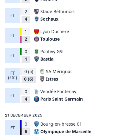
2
Stade Béthunois
FT
Sochaux
4
1
Lyon Duchere
FT
Toulouse
2
0
Pontivy GSI
FT
Bastia
1
0
(5)
SA Mérignac
FT
(str.)
Istres
0
(6)
0
Vendée Fontenay
FT
Paris Saint Germain
4
21 DECEMBER 2025
0
Bourg-en-bresse 01
FT
Olympique de Marseille
6