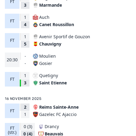
FT
Marmande
3
1
Auch
FT
Canet Roussillon
4
1
Avenir Sportif de Gouzon
FT
Chauvigny
5
-
Moulien
20:30
Gosier
-
1
Quetigny
FT
Saint Etienne
3
16 NOVEMBER 2025
2
Reims Sainte-Anne
FT
Gazelec FC Ajaccio
1
0
(3)
Drancy
FT
(str.)
Beauvais
0
(4)