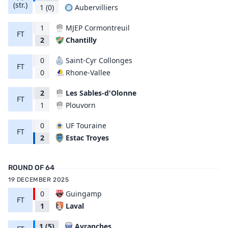
(str.)
Aubervilliers
1
(0)
1
MJEP Cormontreuil
FT
Chantilly
2
0
Saint-Cyr Collonges
FT
Rhone-Vallee
0
2
Les Sables-d'Olonne
FT
Plouvorn
1
0
UF Touraine
FT
Estac Troyes
2
ROUND OF 64
19 DECEMBER 2025
0
Guingamp
FT
Laval
1
1
(5)
Avranches