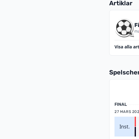
Artiklar
F
ma
Visa alla ar
Spelsch
FINAL
27 MARS 20
Inst.