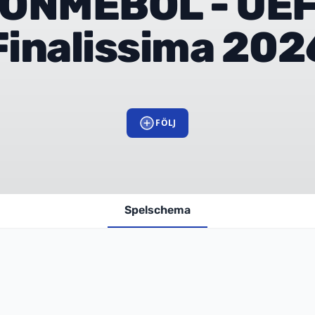
ONMEBOL - UE
Finalissima 202
FÖLJ
Spelschema