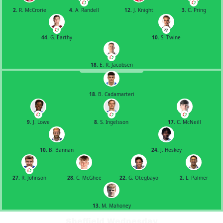
2.
R. McCrorie
4.
A. Randell
12.
J. Knight
3.
C. Pring
44.
G. Earthy
10.
S. Twine
18.
E. R. Jacobsen
18.
B. Cadamarteri
9.
J. Lowe
8.
S. Ingelsson
17.
C. McNeill
10.
B. Bannan
24.
J. Heskey
27.
R. Johnson
28.
C. McGhee
22.
G. Otegbayo
2.
L. Palmer
13.
M. Mahoney
Sheffield Wednesday