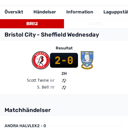
Översikt
Händelser
Information
Laguppstäl
BRI
2
0
SHE
Bristol City - Sheffield Wednesday
Resultat
2
-
0
2H
Scott Twine
64'
S. Bell
78'
Matchhändelser
ANDRA HALVLEK
2 - 0