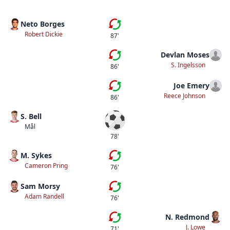
Neto Borges
Femte bytet
Robert Dickie
87'
Devlan Moses
Fjärde bytet
S. Ingelsson
86'
Joe Emery
Tredje bytet
Reece Johnson
86'
S. Bell
Mål
Mål
78'
M. Sykes
Fjärde bytet
Cameron Pring
76'
Sam Morsy
Tredje bytet
Adam Randell
76'
N. Redmond
Andra bytet
J. Lowe
71'