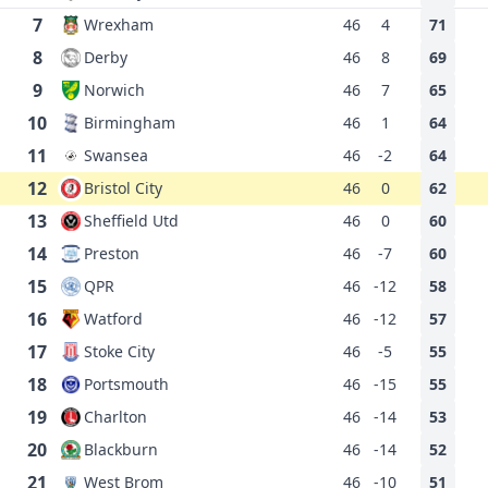
7
Wrexham
46
4
71
8
Derby
46
8
69
9
Norwich
46
7
65
10
Birmingham
46
1
64
11
Swansea
46
-2
64
12
Bristol City
46
0
62
13
Sheffield Utd
46
0
60
14
Preston
46
-7
60
15
QPR
46
-12
58
16
Watford
46
-12
57
17
Stoke City
46
-5
55
18
Portsmouth
46
-15
55
19
Charlton
46
-14
53
20
Blackburn
46
-14
52
21
West Brom
46
-10
51