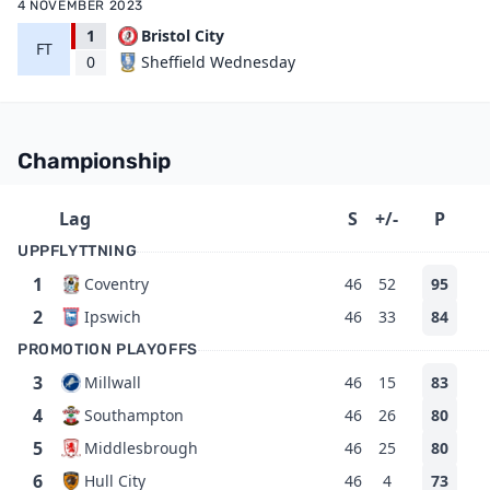
4 NOVEMBER 2023
1
Bristol City
FT
Sheffield Wednesday
0
Championship
Lag
S
+/-
P
UPPFLYTTNING
1
Coventry
46
52
95
2
Ipswich
46
33
84
PROMOTION PLAYOFFS
3
Millwall
46
15
83
4
Southampton
46
26
80
5
Middlesbrough
46
25
80
6
Hull City
46
4
73