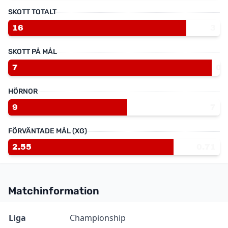
SKOTT TOTALT
16
3
SKOTT PÅ MÅL
7
0
HÖRNOR
9
7
FÖRVÄNTADE MÅL (XG)
2.55
0.71
Matchinformation
Information
Värde
Liga
Championship