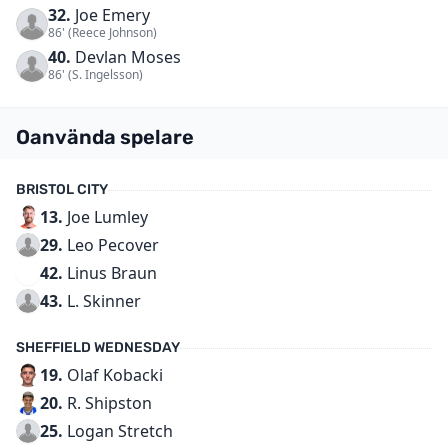
32.
Joe Emery
86' (Reece Johnson)
40.
Devlan Moses
86' (S. Ingelsson)
Oanvända spelare
BRISTOL CITY
13.
Joe Lumley
29.
Leo Pecover
42.
Linus Braun
43.
L. Skinner
SHEFFIELD WEDNESDAY
19.
Olaf Kobacki
20.
R. Shipston
25.
Logan Stretch