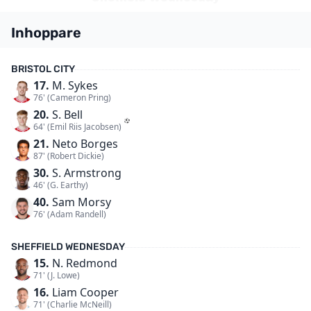
Inhoppare
BRISTOL CITY
17.
M. Sykes
76' (Cameron Pring)
20.
S. Bell
64' (Emil Riis Jacobsen)
21.
Neto Borges
87' (Robert Dickie)
30.
S. Armstrong
46' (G. Earthy)
40.
Sam Morsy
76' (Adam Randell)
SHEFFIELD WEDNESDAY
15.
N. Redmond
71' (J. Lowe)
16.
Liam Cooper
71' (Charlie McNeill)