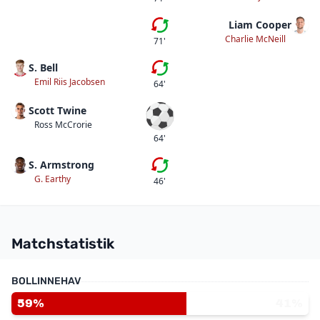
Liam Cooper
Första bytet
Charlie McNeill
71'
S. Bell
Andra bytet
Emil Riis Jacobsen
64'
Scott Twine
Mål
Ross McCrorie
64'
S. Armstrong
Första bytet
G. Earthy
46'
Matchstatistik
BOLLINNEHAV
59%
41%