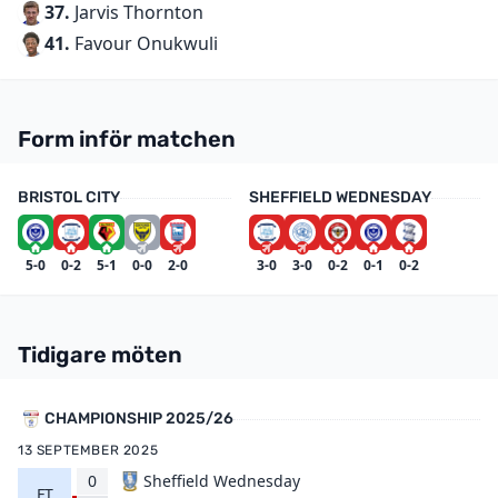
37.
Jarvis Thornton
41.
Favour Onukwuli
Form inför matchen
BRISTOL CITY
SHEFFIELD WEDNESDAY
5-0
0-2
5-1
0-0
2-0
3-0
3-0
0-2
0-1
0-2
Tidigare möten
CHAMPIONSHIP 2025/26
13 SEPTEMBER 2025
0
Sheffield Wednesday
FT