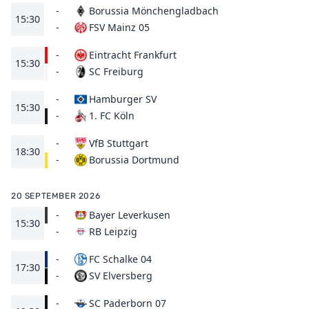
-
Borussia Mönchengladbach
15:30
FSV Mainz 05
-
-
Eintracht Frankfurt
15:30
SC Freiburg
-
-
Hamburger SV
15:30
1. FC Köln
-
-
VfB Stuttgart
18:30
Borussia Dortmund
-
20 SEPTEMBER 2026
-
Bayer Leverkusen
15:30
RB Leipzig
-
-
FC Schalke 04
17:30
SV Elversberg
-
-
SC Paderborn 07