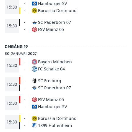
-
Hamburger SV
15:30
Borussia Dortmund
-
-
SC Paderborn 07
15:30
FSV Mainz 05
-
OMGÅNG 19
30 JANUARI 2027
-
Bayern München
15:30
FC Schalke 04
-
-
SC Freiburg
15:30
SC Paderborn 07
-
-
FSV Mainz 05
15:30
Hamburger SV
-
-
Borussia Dortmund
15:30
1899 Hoffenheim
-