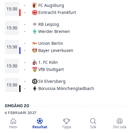
-
FC Augsburg
15:30
Eintracht Frankfurt
-
-
RB Leipzig
15:30
Werder Bremen
-
-
Union Berlin
15:30
Bayer Leverkusen
-
-
1. FC Köln
15:30
VfB Stuttgart
-
-
SV Elversberg
15:30
Borussia Mönchengladbach
-
OMGÅNG 20
6 FEBRUARI 2027
-
Bayern München
15:30
Hem
Resultat
Tippa
Sök
Din sida
SV Elversberg
-