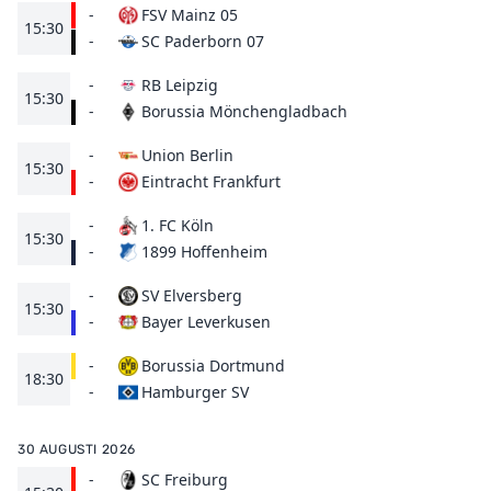
-
FSV Mainz 05
15:30
SC Paderborn 07
-
-
RB Leipzig
15:30
Borussia Mönchengladbach
-
-
Union Berlin
15:30
Eintracht Frankfurt
-
-
1. FC Köln
15:30
1899 Hoffenheim
-
-
SV Elversberg
15:30
Bayer Leverkusen
-
-
Borussia Dortmund
18:30
Hamburger SV
-
30 AUGUSTI 2026
-
SC Freiburg