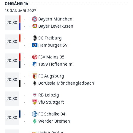
OMGÅNG 16
13 JANUARI 2027
-
Bayern München
20:30
Bayer Leverkusen
-
-
SC Freiburg
20:30
Hamburger SV
-
-
FSV Mainz 05
20:30
1899 Hoffenheim
-
-
FC Augsburg
20:30
Borussia Mönchengladbach
-
-
RB Leipzig
20:30
VfB Stuttgart
-
-
FC Schalke 04
20:30
Werder Bremen
-
-
Union Berlin