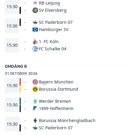
-
RB Leipzig
15:30
SV Elversberg
-
-
SC Paderborn 07
15:30
Hamburger SV
-
-
1. FC Köln
15:30
FC Schalke 04
-
OMGÅNG 8
31 OKTOBER 2026
-
Bayern München
15:30
Borussia Dortmund
-
-
Werder Bremen
15:30
1899 Hoffenheim
-
-
Borussia Mönchengladbach
15:30
SC Paderborn 07
-