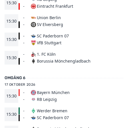
15:30
Eintracht Frankfurt
-
-
Union Berlin
15:30
SV Elversberg
-
-
SC Paderborn 07
15:30
VfB Stuttgart
-
-
1. FC Köln
15:30
Borussia Mönchengladbach
-
OMGÅNG 6
17 OKTOBER 2026
-
Bayern München
15:30
RB Leipzig
-
-
Werder Bremen
15:30
SC Paderborn 07
-