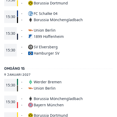
Borussia Dortmund
-
-
FC Schalke 04
15:30
Borussia Mönchengladbach
-
-
Union Berlin
15:30
1899 Hoffenheim
-
-
SV Elversberg
15:30
Hamburger SV
-
OMGÅNG 15
9 JANUARI 2027
-
Werder Bremen
15:30
Union Berlin
-
-
Borussia Mönchengladbach
15:30
Bayern München
-
-
Borussia Dortmund