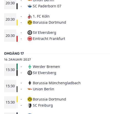
20:30
SC Paderborn 07
-
-
1. FC Köln
20:30
Borussia Dortmund
-
-
SV Elversberg
20:30
Eintracht Frankfurt
-
OMGÅNG 17
16 JANUARI 2027
-
Werder Bremen
15:30
SV Elversberg
-
-
Borussia Mönchengladbach
15:30
Union Berlin
-
-
Borussia Dortmund
15:30
SC Freiburg
-