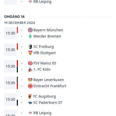
RB Leipzig
-
OMGÅNG 14
19 DECEMBER 2026
-
Bayern München
15:30
Werder Bremen
-
-
SC Freiburg
15:30
VfB Stuttgart
-
-
FSV Mainz 05
15:30
1. FC Köln
-
-
Bayer Leverkusen
15:30
Eintracht Frankfurt
-
-
FC Augsburg
15:30
SC Paderborn 07
-
-
RB Leipzig
15:30