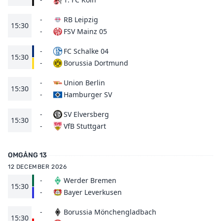
-
RB Leipzig
15:30
FSV Mainz 05
-
-
FC Schalke 04
15:30
Borussia Dortmund
-
-
Union Berlin
15:30
Hamburger SV
-
-
SV Elversberg
15:30
VfB Stuttgart
-
OMGÅNG 13
12 DECEMBER 2026
-
Werder Bremen
15:30
Bayer Leverkusen
-
-
Borussia Mönchengladbach
15:30