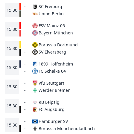
-
SC Freiburg
15:30
Union Berlin
-
-
FSV Mainz 05
15:30
Bayern München
-
-
Borussia Dortmund
15:30
SV Elversberg
-
-
1899 Hoffenheim
15:30
FC Schalke 04
-
-
VfB Stuttgart
15:30
Werder Bremen
-
-
RB Leipzig
15:30
FC Augsburg
-
-
Hamburger SV
15:30
Borussia Mönchengladbach
-