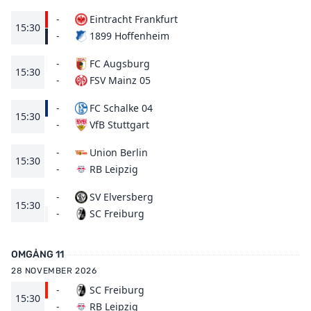
-
Eintracht Frankfurt
15:30
1899 Hoffenheim
-
-
FC Augsburg
15:30
FSV Mainz 05
-
-
FC Schalke 04
15:30
VfB Stuttgart
-
-
Union Berlin
15:30
RB Leipzig
-
-
SV Elversberg
15:30
SC Freiburg
-
OMGÅNG 11
28 NOVEMBER 2026
-
SC Freiburg
15:30
RB Leipzig
-