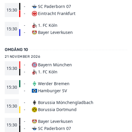
-
SC Paderborn 07
15:30
Eintracht Frankfurt
-
-
1. FC Köln
15:30
Bayer Leverkusen
-
OMGÅNG 10
21 NOVEMBER 2026
-
Bayern München
15:30
1. FC Köln
-
-
Werder Bremen
15:30
Hamburger SV
-
-
Borussia Mönchengladbach
15:30
Borussia Dortmund
-
-
Bayer Leverkusen
15:30
SC Paderborn 07
-