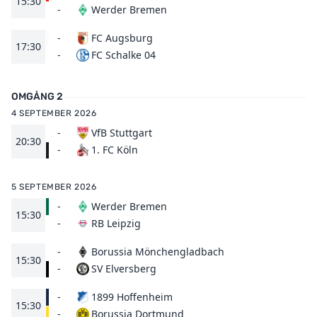
15:30
Werder Bremen
-
-
FC Augsburg
17:30
FC Schalke 04
-
OMGÅNG 2
4 SEPTEMBER 2026
-
VfB Stuttgart
20:30
1. FC Köln
-
5 SEPTEMBER 2026
-
Werder Bremen
15:30
RB Leipzig
-
-
Borussia Mönchengladbach
15:30
SV Elversberg
-
-
1899 Hoffenheim
15:30
Borussia Dortmund
-