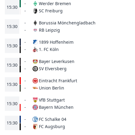
-
Werder Bremen
15:30
SC Freiburg
-
-
Borussia Mönchengladbach
15:30
RB Leipzig
-
-
1899 Hoffenheim
15:30
1. FC Köln
-
-
Bayer Leverkusen
15:30
SV Elversberg
-
-
Eintracht Frankfurt
15:30
Union Berlin
-
-
VfB Stuttgart
15:30
Bayern München
-
-
FC Schalke 04
15:30
FC Augsburg
-