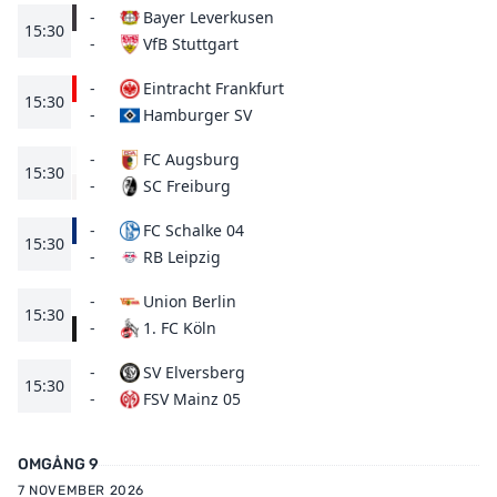
-
Bayer Leverkusen
15:30
VfB Stuttgart
-
-
Eintracht Frankfurt
15:30
Hamburger SV
-
-
FC Augsburg
15:30
SC Freiburg
-
-
FC Schalke 04
15:30
RB Leipzig
-
-
Union Berlin
15:30
1. FC Köln
-
-
SV Elversberg
15:30
FSV Mainz 05
-
OMGÅNG 9
7 NOVEMBER 2026