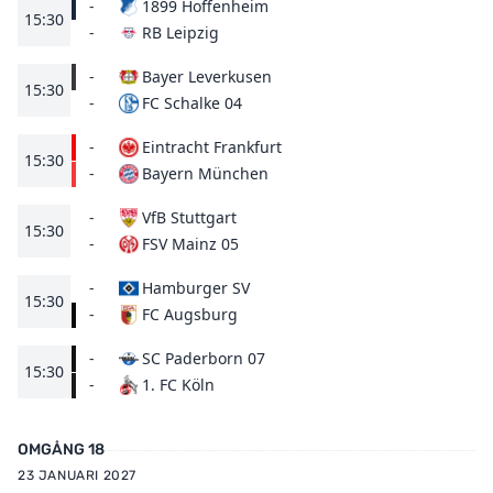
-
1899 Hoffenheim
15:30
RB Leipzig
-
-
Bayer Leverkusen
15:30
FC Schalke 04
-
-
Eintracht Frankfurt
15:30
Bayern München
-
-
VfB Stuttgart
15:30
FSV Mainz 05
-
-
Hamburger SV
15:30
FC Augsburg
-
-
SC Paderborn 07
15:30
1. FC Köln
-
OMGÅNG 18
23 JANUARI 2027