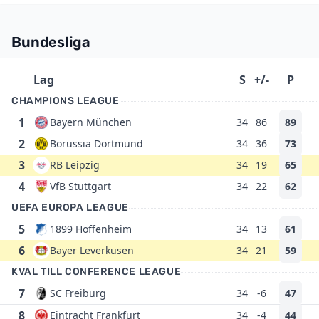
Bundesliga
Lag
S
+/-
P
CHAMPIONS LEAGUE
1
Bayern München
34
86
89
2
Borussia Dortmund
34
36
73
3
RB Leipzig
34
19
65
4
VfB Stuttgart
34
22
62
UEFA EUROPA LEAGUE
5
1899 Hoffenheim
34
13
61
6
Bayer Leverkusen
34
21
59
KVAL TILL CONFERENCE LEAGUE
7
SC Freiburg
34
-6
47
8
Eintracht Frankfurt
34
-4
44