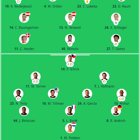
19.
K. Nedeljković
4.
W. Orbán
23.
C. Lukeba
22.
D. Raum
14.
C. Baumgartner
13.
N. Seiwald
24.
X. Schlager
11.
C. Harder
40.
Rômulo
27.
T. Gomis
14.
P. Schick
11.
M. Terrier
7.
J. Hofmann
23.
N. Tella
10.
M. Tillman
24.
A. García
13.
Arthur
44.
J. Belocian
5.
L. Badé
8.
R. Andrich
1.
M. Flekken