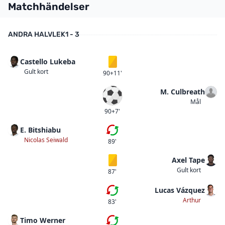
Matchhändelser
ANDRA HALVLEK
1 - 3
Castello Lukeba
Gult kort
Gult kort
90+11'
M. Culbreath
Mål
Mål
90+7'
E. Bitshiabu
Fjärde bytet
Nicolas Seiwald
89'
Axel Tape
Gult kort
Gult kort
87'
Lucas Vázquez
Femte bytet
Arthur
83'
Timo Werner
Tredje bytet