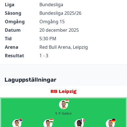
Information
Värde
Liga
Bundesliga
Säsong
Bundesliga 2025/26
Omgång
Omgång 15
Datum
20 december 2025
Tid
5:30 PM
Arena
Red Bull Arena, Leipzig
Resultat
1 - 3
Laguppställningar
RB Leipzig
1.
P. Gulácsi