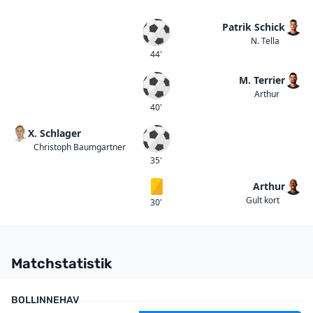
Patrik Schick
Mål
N. Tella
44'
M. Terrier
Mål
Arthur
40'
X. Schlager
Mål
Christoph Baumgartner
35'
Arthur
Gult kort
Gult kort
30'
Matchstatistik
BOLLINNEHAV