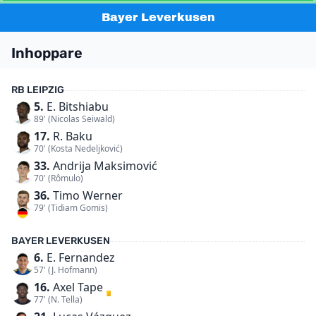
Bayer Leverkusen
Inhoppare
RB LEIPZIG
5.
E. Bitshiabu
89' (Nicolas Seiwald)
17.
R. Baku
70' (Kosta Nedeljković)
33.
Andrija Maksimović
70' (Rômulo)
36.
Timo Werner
79' (Tidiam Gomis)
BAYER LEVERKUSEN
6.
E. Fernandez
57' (J. Hofmann)
16.
Axel Tape
77' (N. Tella)