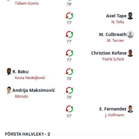
Tidiam Gomis
79'
Axel Tape
Fjärde bytet
N. Tella
77'
M. Culbreath
Tredje bytet
M. Terrier
77'
Christian Kofane
Andra bytet
Patrik Schick
77'
R. Baku
Andra bytet
Kosta Nedeljković
70'
Andrija Maksimović
Första bytet
Rômulo
70'
E. Fernandez
Första bytet
J. Hofmann
57'
FÖRSTA HALVLEK
1 - 2