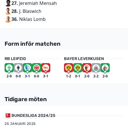
27.
Jeremiah Mensah
28.
J. Blaswich
36.
Niklas Lomb
Form inför matchen
RB LEIPZIG
BAYER LEVERKUSEN
2-0
0-0
3-1
6-0
3-1
1-2
0-1
2-0
2-2
2-0
Tidigare möten
BUNDESLIGA 2024/25
25 JANUARI 2025