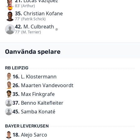
21.
Lucas Vázquez
83' (Arthur)
35.
Christian Kofane
77' (Patrik Schick)
42.
M. Culbreath
77' (M. Terrier)
Oanvända spelare
RB LEIPZIG
16.
L. Klostermann
26.
Maarten Vandevoordt
35.
Max Finkgrafe
37.
Benno Kaltefleiter
45.
Samba Konaté
BAYER LEVERKUSEN
18.
Alejo Sarco