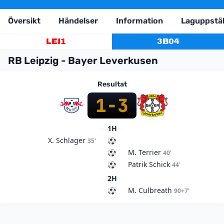
Översikt
Händelser
Information
Laguppstäl
LEI
1
3
B04
RB Leipzig - Bayer Leverkusen
Resultat
1
-
3
1H
X. Schlager
35'
M. Terrier
40'
Patrik Schick
44'
2H
M. Culbreath
90+7'