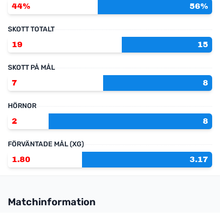
44%
56%
SKOTT TOTALT
19
15
SKOTT PÅ MÅL
7
8
HÖRNOR
2
8
FÖRVÄNTADE MÅL (XG)
1.80
3.17
Matchinformation