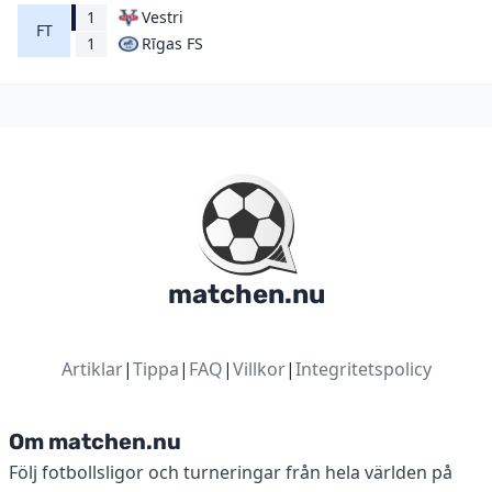
1
Vestri
FT
Rīgas FS
1
matchen.nu
Artiklar
|
Tippa
|
FAQ
|
Villkor
|
Integritetspolicy
Om matchen.nu
Följ fotbollsligor och turneringar från hela världen på