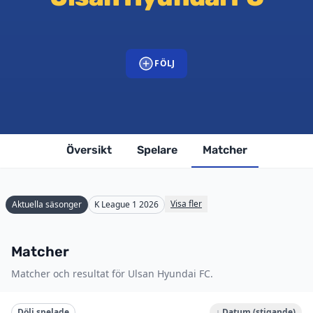
FÖLJ
Översikt
Spelare
Matcher
Visa fler
Aktuella säsonger
K League 1 2026
Matcher
Matcher och resultat för Ulsan Hyundai FC.
Dölj spelade
↓ Datum (stigande)