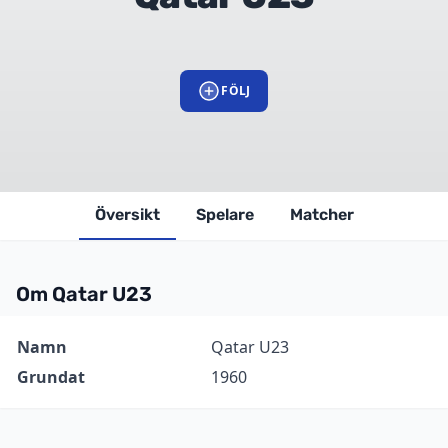
FÖLJ
Översikt
Spelare
Matcher
Om Qatar U23
Information
Värde
Namn
Qatar U23
Grundat
1960