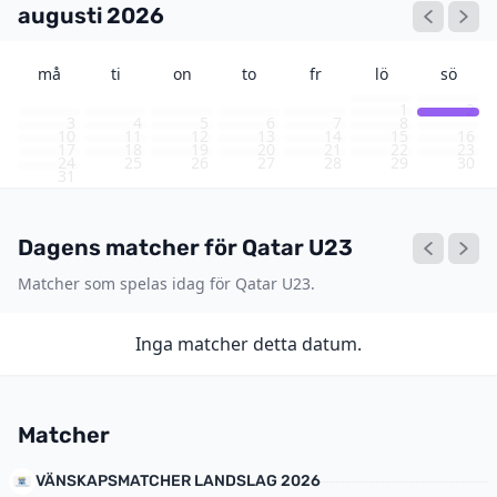
augusti 2026
må
ti
on
to
fr
lö
sö
1
2
3
4
5
6
7
8
9
10
11
12
13
14
15
16
17
18
19
20
21
22
23
24
25
26
27
28
29
30
31
Dagens matcher för Qatar U23
Matcher som spelas idag för Qatar U23.
Inga matcher detta datum.
Matcher
VÄNSKAPSMATCHER LANDSLAG 2026