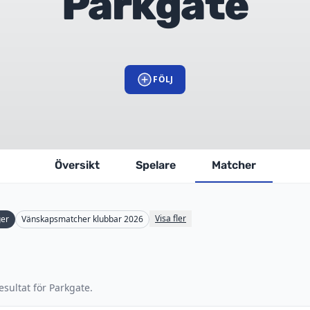
Parkgate
FÖLJ
Översikt
Spelare
Matcher
Visa fler
ger
Vänskapsmatcher klubbar 2026
sultat för Parkgate.