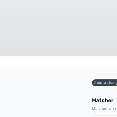
Aktuella säson
Matcher
Matcher och re