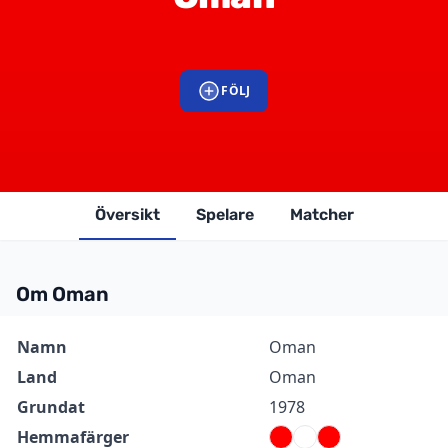
FÖLJ
Översikt
Spelare
Matcher
Om Oman
Information
Värde
Namn
Oman
Land
Oman
Grundat
1978
Hemmafärger