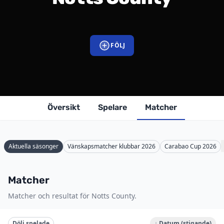
FÖLJ
Översikt
Spelare
Matcher
Aktuella säsonger
Vänskapsmatcher klubbar 2026
Carabao Cup 2026
Matcher
Matcher och resultat för Notts County.
Dölj spelade
↓ Datum (stigande)