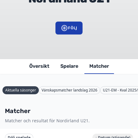
FÖLJ
Översikt
Spelare
Matcher
Aktuella säsonger
Vänskapsmatcher landslag 2026
U21-EM - Kval 2025
Matcher
Matcher och resultat för Nordirland U21.
Dölj spelade
↓ Datum (stigande)