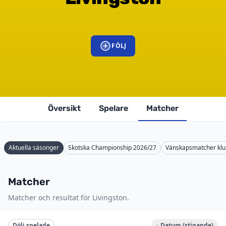
FÖLJ
Översikt
Spelare
Matcher
Aktuella säsonger
Skotska Championship 2026/27
Vänskapsmatcher klu
Matcher
Matcher och resultat för Livingston.
Dölj spelade
↓ Datum (stigande)