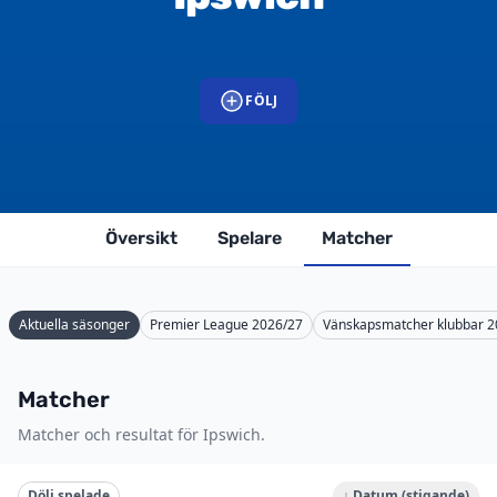
FÖLJ
Översikt
Spelare
Matcher
Aktuella säsonger
Premier League 2026/27
Vänskapsmatcher klubbar 
Matcher
Matcher och resultat för Ipswich.
Dölj spelade
↓ Datum (stigande)