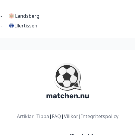
-
Landsberg
Illertissen
-
matchen.nu
Artiklar
|
Tippa
|
FAQ
|
Villkor
|
Integritetspolicy