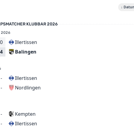
↓ Datu
PSMATCHER KLUBBAR 2026
 2026
0
Illertissen
Balingen
4
6
-
Illertissen
Nordlingen
-
-
Kempten
Illertissen
-