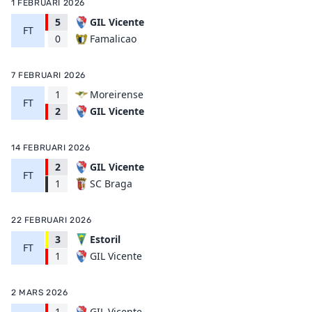
1 FEBRUARI 2026
5
GIL Vicente
FT
Famalicao
0
7 FEBRUARI 2026
1
Moreirense
FT
GIL Vicente
2
14 FEBRUARI 2026
2
GIL Vicente
FT
SC Braga
1
22 FEBRUARI 2026
3
Estoril
FT
GIL Vicente
1
2 MARS 2026
1
GIL Vicente