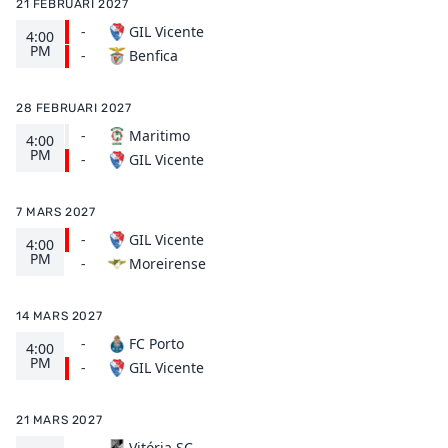
21 FEBRUARI 2027
-
GIL Vicente
4:00
PM
Benfica
-
28 FEBRUARI 2027
-
Maritimo
4:00
PM
GIL Vicente
-
7 MARS 2027
-
GIL Vicente
4:00
PM
Moreirense
-
14 MARS 2027
-
FC Porto
4:00
PM
GIL Vicente
-
21 MARS 2027
-
Vitória SC