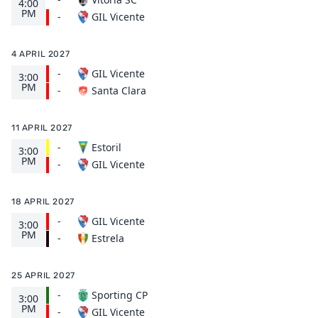
4:00
PM
GIL Vicente
-
4 APRIL 2027
-
GIL Vicente
3:00
PM
Santa Clara
-
11 APRIL 2027
-
Estoril
3:00
PM
GIL Vicente
-
18 APRIL 2027
-
GIL Vicente
3:00
PM
Estrela
-
25 APRIL 2027
-
Sporting CP
3:00
PM
GIL Vicente
-