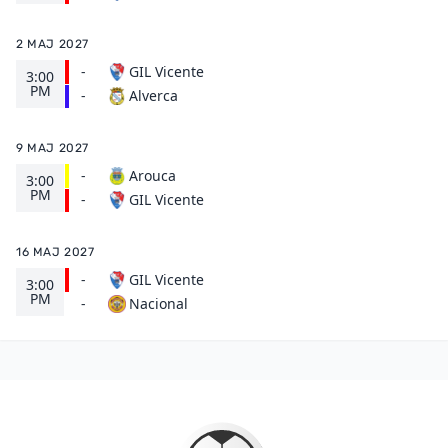
2 MAJ 2027
-
GIL Vicente
3:00
PM
Alverca
-
9 MAJ 2027
-
Arouca
3:00
PM
GIL Vicente
-
16 MAJ 2027
-
GIL Vicente
3:00
PM
Nacional
-