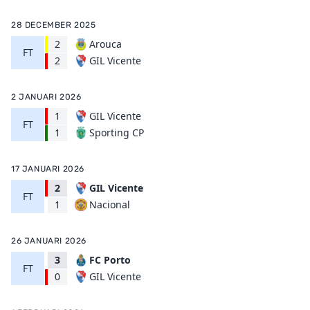
28 DECEMBER 2025
2
Arouca
FT
GIL Vicente
2
2 JANUARI 2026
1
GIL Vicente
FT
Sporting CP
1
17 JANUARI 2026
2
GIL Vicente
FT
Nacional
1
26 JANUARI 2026
3
FC Porto
FT
GIL Vicente
0