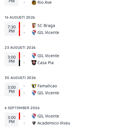
PM
Rio Ave
-
16 AUGUSTI 2026
-
SC Braga
7:30
PM
GIL Vicente
-
23 AUGUSTI 2026
-
GIL Vicente
3:00
PM
Casa Pia
-
30 AUGUSTI 2026
-
Famalicao
3:00
PM
GIL Vicente
-
6 SEPTEMBER 2026
-
GIL Vicente
3:00
PM
Academico Viseu
-