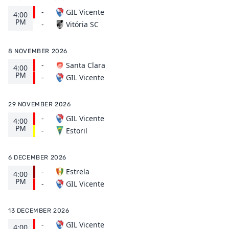
-
GIL Vicente
4:00
PM
Vitória SC
-
8 NOVEMBER 2026
-
Santa Clara
4:00
PM
GIL Vicente
-
29 NOVEMBER 2026
-
GIL Vicente
4:00
PM
Estoril
-
6 DECEMBER 2026
-
Estrela
4:00
PM
GIL Vicente
-
13 DECEMBER 2026
-
GIL Vicente
4:00