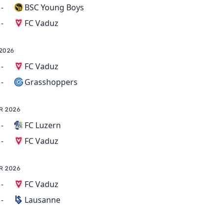
-
BSC Young Boys
FC Vaduz
-
 2026
-
FC Vaduz
Grasshoppers
-
R 2026
-
FC Luzern
FC Vaduz
-
R 2026
-
FC Vaduz
Lausanne
-