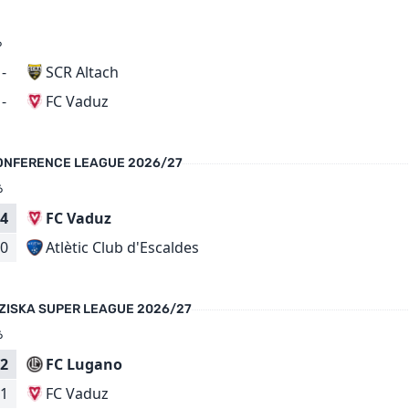
6
-
SCR Altach
FC Vaduz
-
ONFERENCE LEAGUE 2026/27
6
4
FC Vaduz
Atlètic Club d'Escaldes
0
ZISKA SUPER LEAGUE 2026/27
6
2
FC Lugano
FC Vaduz
1