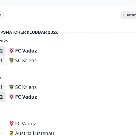
e
↓ Datu
PSMATCHER KLUBBAR 2026
2026
2
FC Vaduz
SC Kriens
1
6
1
SC Kriens
FC Vaduz
2
-
FC Vaduz
Austria Lustenau
-