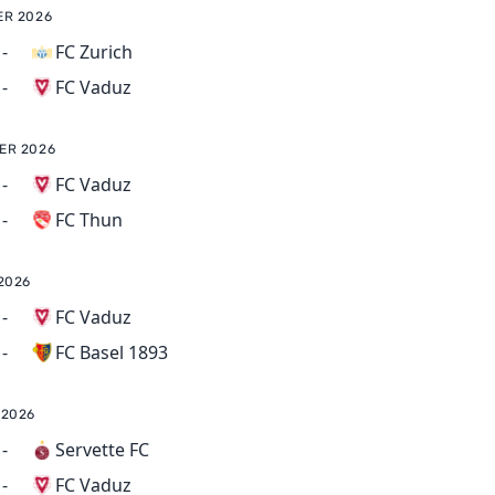
ER 2026
-
FC Zurich
FC Vaduz
-
ER 2026
-
FC Vaduz
FC Thun
-
2026
-
FC Vaduz
FC Basel 1893
-
 2026
-
Servette FC
FC Vaduz
-