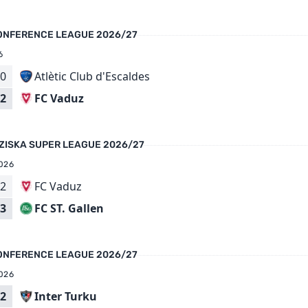
ONFERENCE LEAGUE 2026/27
6
0
Atlètic Club d'Escaldes
FC Vaduz
2
ZISKA SUPER LEAGUE 2026/27
026
2
FC Vaduz
FC ST. Gallen
3
ONFERENCE LEAGUE 2026/27
026
2
Inter Turku