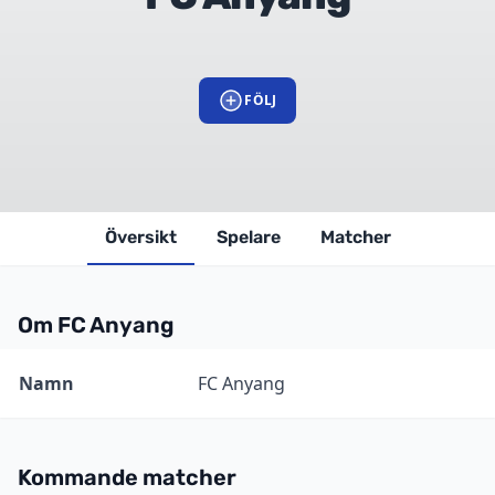
FÖLJ
Översikt
Spelare
Matcher
Om FC Anyang
Information
Värde
Namn
FC Anyang
Kommande matcher