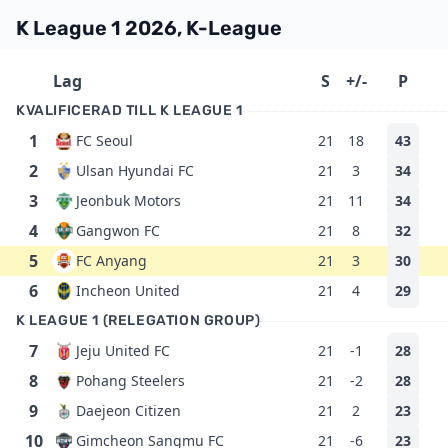
K League 1 2026, K-League
Lag
S
+/-
P
KVALIFICERAD TILL K LEAGUE 1
1
FC Seoul
21
18
43
2
Ulsan Hyundai FC
21
3
34
3
Jeonbuk Motors
21
11
34
4
Gangwon FC
21
8
32
5
FC Anyang
21
3
30
6
Incheon United
21
4
29
K LEAGUE 1 (RELEGATION GROUP)
7
Jeju United FC
21
-1
28
8
Pohang Steelers
21
-2
28
9
Daejeon Citizen
21
2
23
10
Gimcheon Sangmu FC
21
-6
23