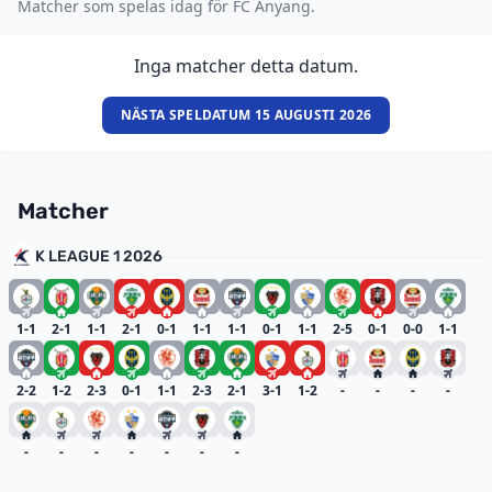
Matcher som spelas idag för FC Anyang.
Inga matcher detta datum.
NÄSTA SPELDATUM 15 AUGUSTI 2026
Matcher
K LEAGUE 1 2026
1-1
2-1
1-1
2-1
0-1
1-1
1-1
0-1
1-1
2-5
0-1
0-0
1-1
2-2
1-2
2-3
0-1
1-1
2-3
2-1
3-1
1-2
-
-
-
-
-
-
-
-
-
-
-