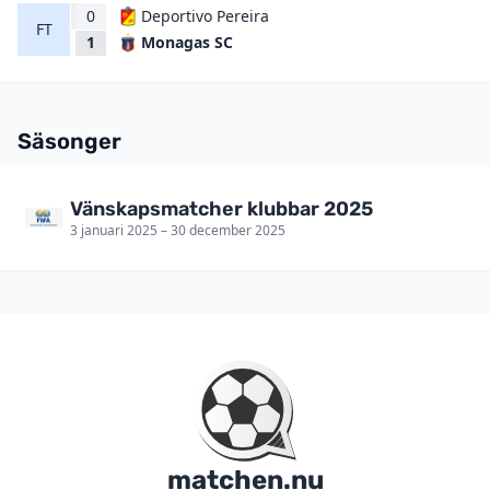
0
Deportivo Pereira
FT
Monagas SC
1
Säsonger
Vänskapsmatcher klubbar 2025
3 januari 2025 – 30 december 2025
matchen.nu