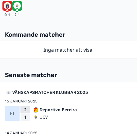
0-1
2-1
Kommande matcher
Inga matcher att visa.
Senaste matcher
VÄNSKAPSMATCHER KLUBBAR 2025
16 JANUARI 2025
2
Deportivo Pereira
FT
UCV
1
14 JANUARI 2025