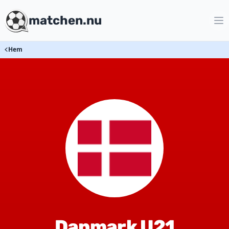
matchen.nu
Hem
Danmark U21