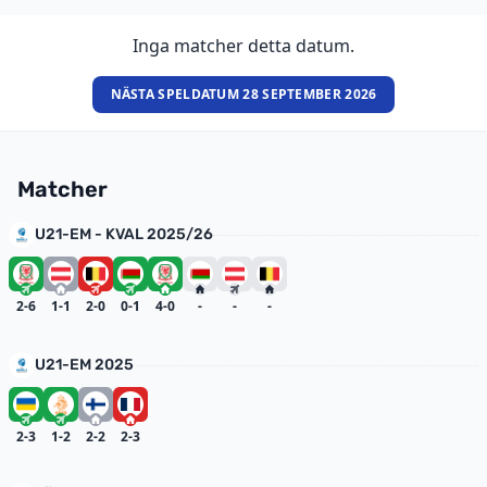
Inga matcher detta datum.
NÄSTA SPELDATUM 28 SEPTEMBER 2026
Matcher
U21-EM - KVAL 2025/26
2-6
1-1
2-0
0-1
4-0
-
-
-
U21-EM 2025
2-3
1-2
2-2
2-3