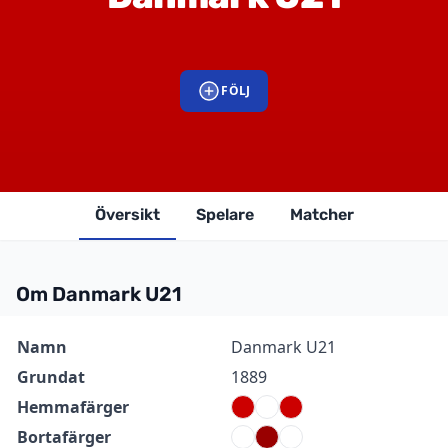
FÖLJ
Översikt
Spelare
Matcher
Om Danmark U21
Information
Värde
Namn
Danmark U21
Grundat
1889
Hemmafärger
Bortafärger