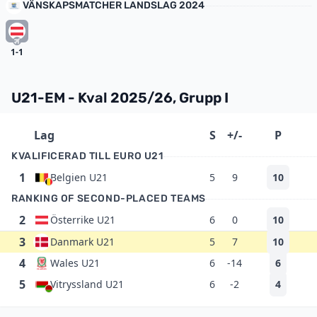
VÄNSKAPSMATCHER LANDSLAG 2024
1-1
U21-EM - Kval 2025/26, Grupp I
Lag
S
+/-
P
KVALIFICERAD TILL EURO U21
1
Belgien U21
5
9
10
RANKING OF SECOND-PLACED TEAMS
2
Österrike U21
6
0
10
3
Danmark U21
5
7
10
4
Wales U21
6
-14
6
5
Vitryssland U21
6
-2
4