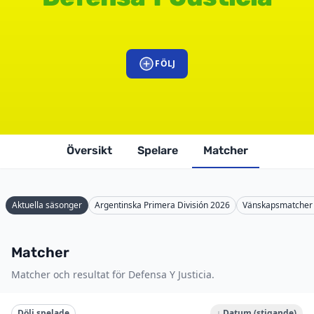
FÖLJ
Översikt
Spelare
Matcher
Aktuella säsonger
Argentinska Primera División 2026
Vänskapsmatcher 
Matcher
Matcher och resultat för Defensa Y Justicia.
Dölj spelade
↓ Datum (stigande)