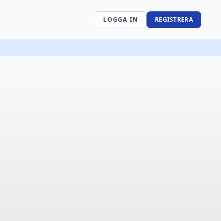
LOGGA IN
REGISTRERA