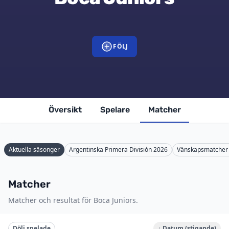
FÖLJ
Översikt
Spelare
Matcher
Aktuella säsonger
Argentinska Primera División 2026
Vänskapsmatcher 
Matcher
Matcher och resultat för Boca Juniors.
Dölj spelade
↓ Datum (stigande)